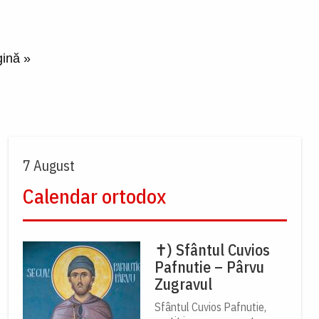
gină
gină »
7 August
Calendar ortodox
✝) Sfântul Cuvios
Pafnutie – Pârvu
Zugravul
Sfântul Cuvios Pafnutie,