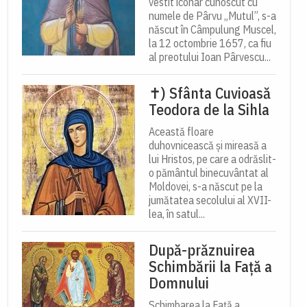
vestit iconar cunoscut cu
numele de Pârvu „Mutul”, s-a
născut în Câmpulung Muscel,
la 12 octombrie 1657, ca fiu
al preotului Ioan Pârvescu...
✝) Sfânta Cuvioasă
Teodora de la Sihla
Această floare
duhovnicească și mireasă a
lui Hristos, pe care a odrăslit-
o pământul binecuvântat al
Moldovei, s-a născut pe la
jumătatea secolului al XVII-
lea, în satul...
După-prăznuirea
Schimbării la Față a
Domnului
Schimbarea la Față a