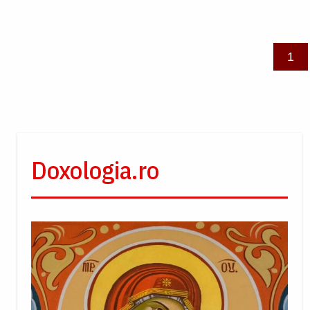
Paginare
Pag
1
Doxologia.ro