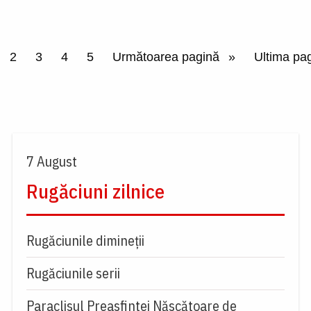
ina curentă
Page
2
Page
3
Page
4
Page
5
Pagina următoare
Următoarea pagină
Ultima pa
Ultima pa
7 August
Rugăciuni zilnice
Rugăciunile dimineții
Rugăciunile serii
Paraclisul Preasfintei Născătoare de