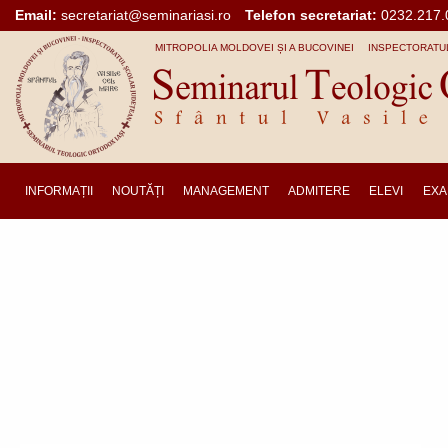
Mergi la conţinutul principal
Email:
secretariat@seminariasi.ro
Telefon secretariat:
0232.217.
MITROPOLIA MOLDOVEI ȘI A BUCOVINEI
INSPECTORATUL
INFORMAȚII
NOUTĂȚI
MANAGEMENT
ADMITERE
ELEVI
EXA
Main
navigation