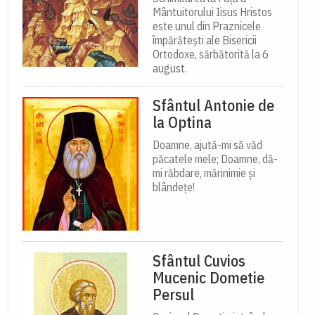
Mântuitorului Iisus Hristos
este unul din Praznicele
împărătești ale Bisericii
Ortodoxe, sărbătorită la 6
august.
Sfântul Antonie de
la Optina
Doamne, ajută-mi să văd
păcatele mele; Doamne, dă-
mi răbdare, mărinimie şi
blândeţe!
Sfântul Cuvios
Mucenic Dometie
Persul