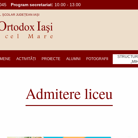
045
Program secretariat:
10.00 - 13.00
 ȘCOLAR JUDEȚEAN IAȘI
STRUCTURA
MENE
ACTIVITĂȚI
PROIECTE
ALUMNI
FOTOGRAFII
„MI
Admitere liceu