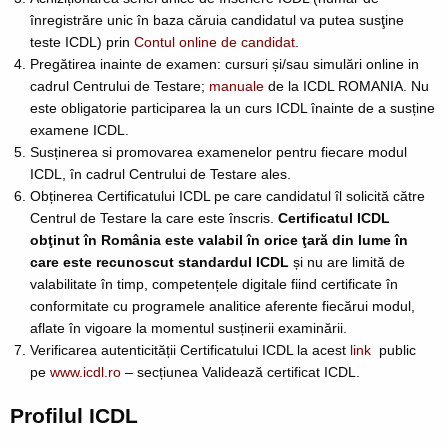
înregistrăre unic în baza căruia candidatul va putea susţine
teste ICDL) prin
Contul online de candidat
.
Pregătirea inainte de examen: cursuri și/sau simulări online in
cadrul Centrului de Testare;
manuale
de la ICDL ROMANIA. Nu
este obligatorie participarea la un curs ICDL înainte de a susține
examene ICDL.
Susținerea si promovarea examenelor pentru fiecare modul
ICDL, în cadrul Centrului de Testare ales.
Obținerea Certificatului ICDL pe care candidatul îl solicită către
Centrul de Testare la care este înscris.
Certificatul ICDL
obţinut în România este valabil în orice ţară din lume în
care este recunoscut standardul ICDL
și
nu are limită de
valabilitate în timp, competențele digitale fiind certificate în
conformitate cu programele analitice aferente fiecărui modul,
aflate în vigoare la momentul susținerii examinării.
Verificarea autenticității Certificatului ICDL la acest
link
public
pe
www.icdl.ro
– secțiunea Validează certificat ICDL.
Profilul ICDL