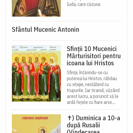
Iuda, care căzuse.
Sfântul Mucenic Antonin
Sfinții 10 Mucenici
Mărturisitori pentru
icoana lui Hristos
Sfinții, întărindu-se cu
puterea lui Hristos, răbdau
cu vitejie, neslăbind cu
trupurile. Iar tiranul, văzând
acest lucru, a poruncit să le
ardă fețele cu fiare arse,...
✝) Duminica a 10-a
după Rusalii
(Vindecarea