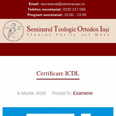
Mergi la conţinutul principal
Email:
secretariat@seminariasi.ro
Telefon secretariat:
0232.217.045
Program secretariat:
10.00 - 13.00
Main
navigation
Certificare ICDL
6 Martie 2026
Postat în:
Examene