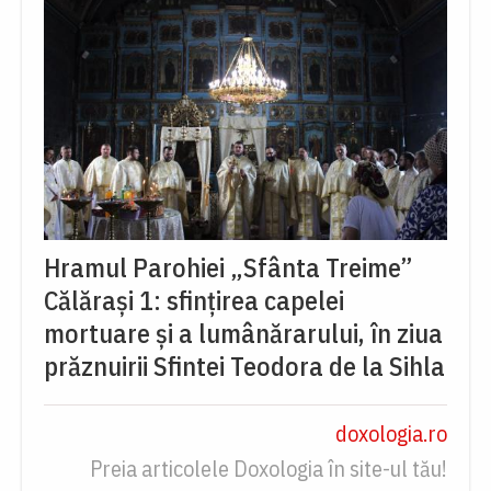
Hramul Parohiei „Sfânta Treime”
Călărași 1: sfințirea capelei
mortuare și a lumânărarului, în ziua
prăznuirii Sfintei Teodora de la Sihla
doxologia.ro
Preia articolele Doxologia în site-ul tău!