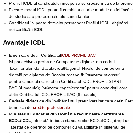
Profilul ICDL al candidatului începe să se creeze încă de la pro
Fiecare modul ICDL poate fi combinat cu alte module astfel încât s
de studiu sau profesionale ale candidatului.
Candidatul își poate dezvolta permanent Profilul ICDL, obţinând
noi certificări ICDL
Avantaje ICDL
Elevii
care detin Certificatul
ICDL PROFIL BAC
își pot echivala proba de Competente digitale din cadrul
Examenului de BacalaureatNaţional. Nivelul de competenţă
digitală pe diploma de Bacalaureat va fi:
“utilizator avansat”
pentru candidaţii care obtin
Certificatul
ICDL PROFIL START
BAC (4 module);
“utilizator experimentat”
pentru candidaţii care
obtin
Certificatul
ICDL PROFIL BAC (6 module).
Cadrele didactice
din învătământul preuniversitar care detin Cert
beneficia de
credite profesionale
.
Ministerul Educației din România recunoaște certificarea
ECDL/ICDL
, obținută în baza standardelor ECDL/ICDL, drept un
“atestat de operator pe computer cu valabilitate în sistemul de