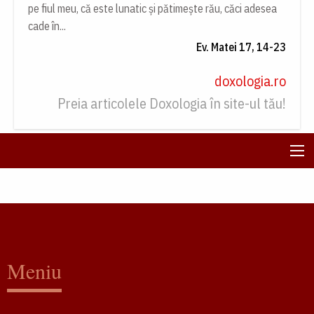
pe fiul meu, că este lunatic și pătimește rău, căci adesea
cade în...
Ev. Matei 17, 14-23
doxologia.ro
Preia articolele Doxologia în site-ul tău!
Meniu