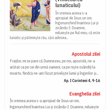
lunaticului)
În vremea aceea s-a
apropiat de Iisus un om,
îngenunchind înaintea Lui și
zicându-I: Doamne,
miluiește pe fiul meu, că este
lunatic și pătimește rău, căci adesea...
Apostolul zilei
Fraților, mi se pare că Dumnezeu, pe noi, apostolii, ne-a
arătat ca pe cei din urmă oameni, ca pe niște osândiți la
moarte, fiindcă ne-am făcut priveliște lumii și îngerilor și...
Ap. I Corinteni 4, 9-16
Evanghelia zilei
În vremea aceea s-a apropiat de Iisus un om,
îngenunchind înaintea Lui și zicându-I: Doamne, miluiește