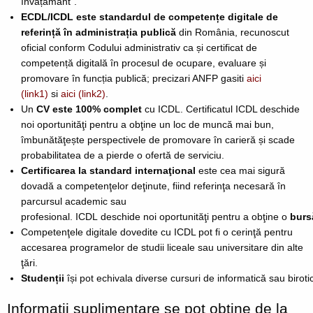
învățământ”.
ECDL/ICDL este standardul de competențe digitale de
referință în administrația publică
din România, recunoscut
oficial conform Codului administrativ ca și certificat de
competență digitală în procesul de ocupare, evaluare și
promovare în funcția publică; precizari ANFP gasiti
aici
(link1)
si
aici (link2)
.
Un
CV este 100% complet
cu ICDL.
Certificatul
ICDL deschide
noi oportunităţi pentru a obţine un loc de muncă mai bun,
îmbunătăţește perspectivele de promovare în carieră și scade
probabilitatea de a pierde o ofertă de serviciu.
Certificarea la standard internaţional
este cea mai sigură
dovadă a competenţelor deţinute, fiind referinţa necesară în
parcursul academic sau
profesional.
ICDL deschide noi oportunităţi pentru a obţine o
burs
Competenţele digitale dovedite cu ICDL pot fi o cerinţă pentru
accesarea programelor de studii liceale sau universitare din alte
ţări.
Studenții
își pot echivala diverse cursuri de informatică sau birotic
Informații suplimentare se pot obține de la