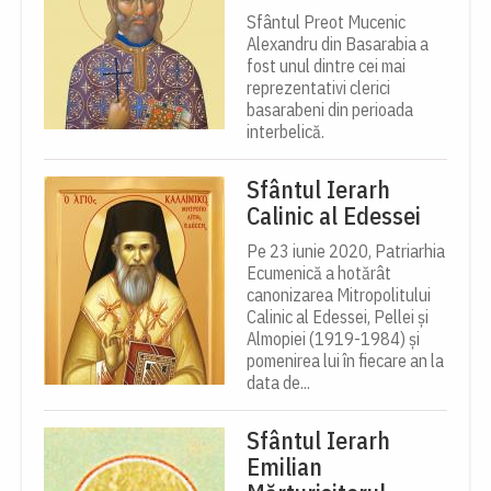
Sfântul Preot Mucenic
Alexandru din Basarabia a
fost unul dintre cei mai
reprezentativi clerici
basarabeni din perioada
interbelică.
Sfântul Ierarh
Calinic al Edessei
Pe 23 iunie 2020, Patriarhia
Ecumenică a hotărât
canonizarea Mitropolitului
Calinic al Edessei, Pellei și
Almopiei (1919-1984) și
pomenirea lui în fiecare an la
data de...
Sfântul Ierarh
Emilian