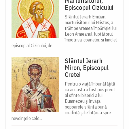
Mărturisitorul,
Episcopul Cizicului
Sfântul Ierarh Emilian,
mărturisitorul lui Hristos, a
trăit pe vremea împărăției lui
Leon Armeanul, luptătorul
împotriva icoanelor, și fiind el
episcop al Cizicului, de...
Sfântul Ierarh
Miron, Episcopul
Cretei
Pentru o viață îmbunătățită
ca aceasta a fost pus preot
al sfintei biserici a lui
Dumnezeu și învăța
popoarele sfânta bună
credință și le întărea spre
nevoințele cele...