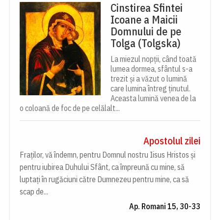
Cinstirea Sfintei
Icoane a Maicii
Domnului de pe
Tolga (Tolgska)
La miezul nopții, când toată
lumea dormea, sfântul s-a
trezit și a văzut o lumină
care lumina întreg ținutul.
Aceasta lumină venea de la
o coloană de foc de pe celălalt...
Apostolul zilei
Fraților, vă îndemn, pentru Domnul nostru Iisus Hristos și
pentru iubirea Duhului Sfânt, ca împreună cu mine, să
luptați în rugăciuni către Dumnezeu pentru mine, ca să
scap de...
Ap. Romani 15, 30-33