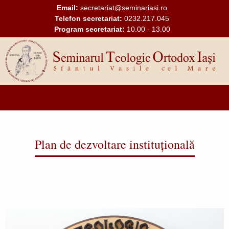
Mergi la conţinutul principal
Email:
secretariat@seminariasi.ro
Telefon secretariat:
0232.217.045
Program secretariat:
10.00 - 13.00
Main
navigation
Plan de dezvoltare instituțională