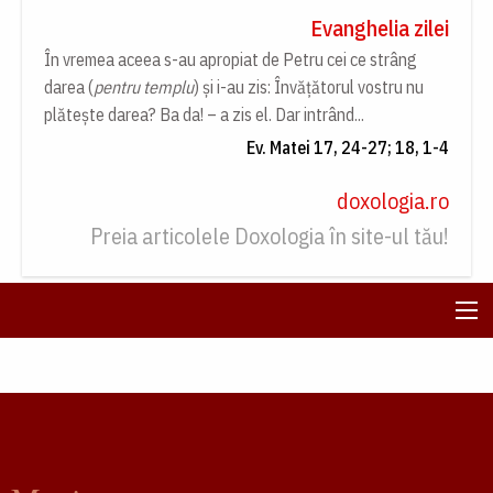
Evanghelia zilei
În vremea aceea s-au apropiat de Petru cei ce strâng
darea (
pentru templu
) și i-au zis: Învățătorul vostru nu
plătește darea? Ba da! – a zis el. Dar intrând...
Ev. Matei 17, 24-27; 18, 1-4
doxologia.ro
Preia articolele Doxologia în site-ul tău!