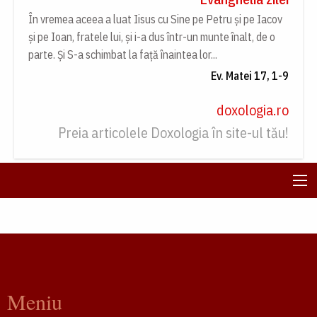
În vremea aceea a luat Iisus cu Sine pe Petru și pe Iacov
și pe Ioan, fratele lui, și i-a dus într-un munte înalt, de o
parte. Și S-a schimbat la față înaintea lor...
Ev. Matei 17, 1-9
doxologia.ro
Preia articolele Doxologia în site-ul tău!
Meniu