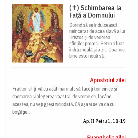
(✝) Schimbarea la
Față a Domnului
Dorind să se îndulcească
neîncetat de acea slavă a lui
Hristos și de vederea
sfinților proroci, Petru a luat
îndrăzneală și a zis: Doamne,
bine este nouă să...
Apostolul zilei
Fraților, siliți-vă cu atât mai mult să faceți temeinice și
chemarea și alegerea voastră, de vreme ce, făcând
acestea, nu veți greși niciodată. Că așa vi se va da cu
bogăție...
Ap. II Petru 1, 10-19
Evanghelia zilei