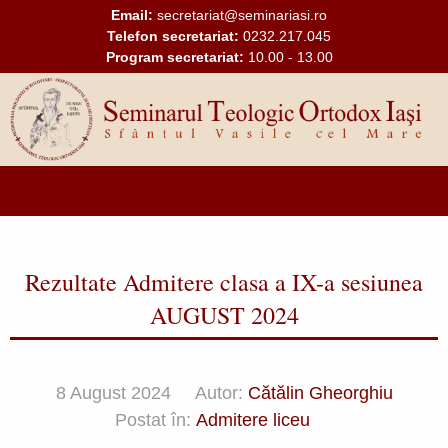
Mergi la conţinutul principal
Email:
secretariat@seminariasi.ro
Telefon secretariat:
0232.217.045
Program secretariat:
10.00 - 13.00
Main
navigation
Rezultate Admitere clasa a IX-a sesiunea
AUGUST 2024
8 August 2024
Autor:
Cătălin Gheorghiu
Postat în:
Admitere liceu