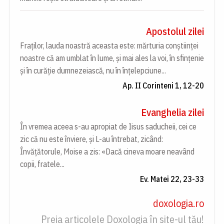
Apostolul zilei
Fraților, lauda noastră aceasta este: mărturia conștiinței
noastre că am umblat în lume, și mai ales la voi, în sfințenie
și în curăție dumnezeiască, nu în înțelepciune...
Ap. II Corinteni 1, 12-20
Evanghelia zilei
În vremea aceea s-au apropiat de Iisus saducheii, cei ce
zic că nu este înviere, și L-au întrebat, zicând:
Învățătorule, Moise a zis: «Dacă cineva moare neavând
copii, fratele...
Ev. Matei 22, 23-33
doxologia.ro
Preia articolele Doxologia în site-ul tău!