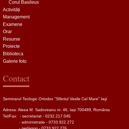
Corul Basileus
Activități
Management
Examene
Orar
Resurse
Proiecte
Biblioteca
Galerie foto
Contact
Seminarul Teologic Ortodox "Sfântul Vasile Cel Mare" Iaşi
Adresa: Aleea M. Sadoveanu nr. 46, Iași 700489, România
Tel/Fax:
- secretariat - 0232.217.045
- administratie - 0733.922.272
- pedagog - 0733.922.276