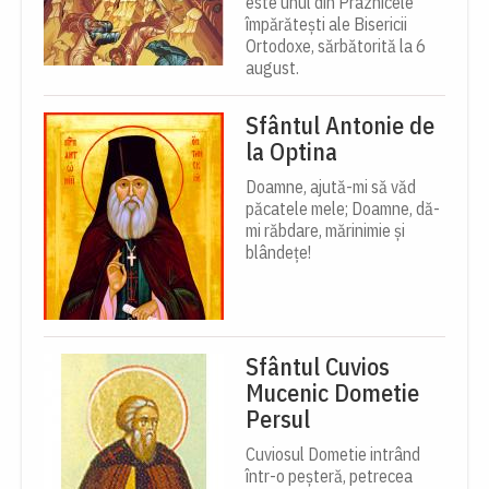
este unul din Praznicele
împărătești ale Bisericii
Ortodoxe, sărbătorită la 6
august.
Sfântul Antonie de
la Optina
Doamne, ajută-mi să văd
păcatele mele; Doamne, dă-
mi răbdare, mărinimie şi
blândeţe!
Sfântul Cuvios
Mucenic Dometie
Persul
Cuviosul Dometie intrând
într-o peșteră, petrecea