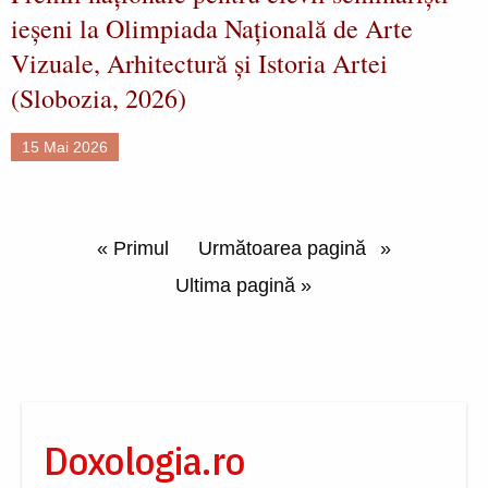
ieșeni la Olimpiada Națională de Arte
Vizuale, Arhitectură și Istoria Artei
(Slobozia, 2026)
15 Mai 2026
Paginare
Prima pagină
« Primul
Pagina următoare
Următoarea pagină
Ultima pagină
Ultima pagină »
Doxologia.ro