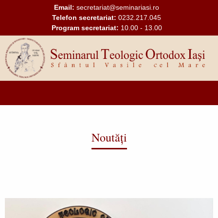
Mergi la conţinutul principal
Email:
secretariat@seminariasi.ro
Telefon secretariat:
0232.217.045
Program secretariat:
10.00 - 13.00
Main
navigation
Noutăți