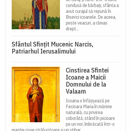
condusă de bărbați, sfânta a
avut curajul să repună în
Biserici icoanele. De aceea,
peste veacuri, a rămas
drept...
Sfântul Sfinţit Mucenic Narcis,
Patriarhul Ierusalimului
Cinstirea Sfintei
Icoane a Maicii
Domnului de la
Valaam
Icoana o înfățișează pe
Fecioara Maria în mărime
naturală, cu privirea
coborâtă, stând în picioare
pe un nor, îmbrăcată într-o
mantie roșie strălucitoare și un stihar...