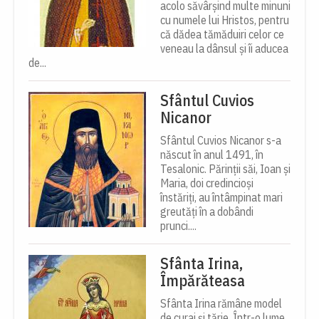
acolo săvârșind multe minuni
cu numele lui Hristos, pentru
că dădea tămăduiri celor ce
veneau la dânsul și îi aducea
de...
Sfântul Cuvios
Nicanor
Sfântul Cuvios Nicanor s-a
născut în anul 1491, în
Tesalonic. Părinții săi, Ioan și
Maria, doi credincioși
înstăriți, au întâmpinat mari
greutăți în a dobândi
prunci....
Sfânta Irina,
Împărăteasa
Sfânta Irina rămâne model
de curaj și tărie. Într-o lume