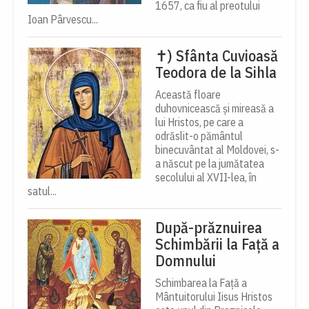
1657, ca fiu al preotului
Ioan Pârvescu...
✝) Sfânta Cuvioasă
Teodora de la Sihla
Această floare
duhovnicească și mireasă a
lui Hristos, pe care a
odrăslit-o pământul
binecuvântat al Moldovei, s-
a născut pe la jumătatea
secolului al XVII-lea, în
satul...
După-prăznuirea
Schimbării la Față a
Domnului
Schimbarea la Față a
Mântuitorului Iisus Hristos