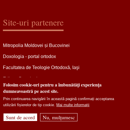
Site-uri partenere
Mitropolia Moldovei și Bucovinei
Doxologia - portal ortodox
Facultatea de Teologie Ortodoxă, Iaşi
Editura Doxologia
Folosim cookie-uri pentru a îmbunătăți experiența
Magazinul online al Mitropoliei Moldovei și Bucovinei
dumneavoastră pe acest site.
Prin continuarea navigării în această pagină confirmați acceptarea
Centrul Mitropolitan de Pelerinaj „Sfânta Parascheva”
utilizării fișierelor de tip cookie.
Mai multe informații
Sunt de acord
Nu, mulțumesc
Site dezvoltat de
DOXOLOGIA MEDIA
,