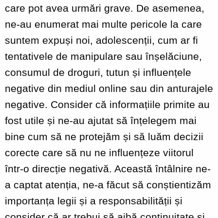
care pot avea urmări grave. De asemenea,
ne-au enumerat mai multe pericole la care
suntem expuși noi, adolescenții, cum ar fi
tentativele de manipulare sau înșelăciune,
consumul de droguri, tutun și influențele
negative din mediul online sau din anturajele
negative. Consider că informațiile primite au
fost utile și ne-au ajutat să înțelegem mai
bine cum să ne protejăm și să luăm decizii
corecte care să nu ne influențeze viitorul
într-o direcție negativă. Această întâlnire ne-
a captat atenția, ne-a făcut să conștientizăm
importanța legii și a responsabilității și
consider că ar trebui să aibă continuitate și