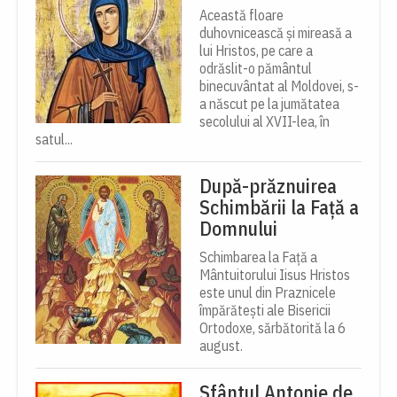
Această floare
duhovnicească și mireasă a
lui Hristos, pe care a
odrăslit-o pământul
binecuvântat al Moldovei, s-
a născut pe la jumătatea
secolului al XVII-lea, în
satul...
După-prăznuirea
Schimbării la Față a
Domnului
Schimbarea la Față a
Mântuitorului Iisus Hristos
este unul din Praznicele
împărătești ale Bisericii
Ortodoxe, sărbătorită la 6
august.
Sfântul Antonie de