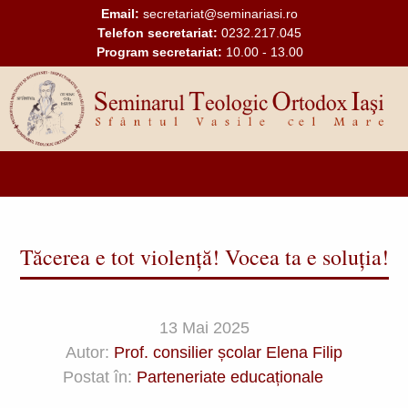
Mergi la conţinutul principal
Email:
secretariat@seminariasi.ro
Telefon secretariat:
0232.217.045
Program secretariat:
10.00 - 13.00
Main
navigation
Tăcerea e tot violență! Vocea ta e soluția!
13 Mai 2025
Autor:
Prof. consilier școlar Elena Filip
Postat în:
Parteneriate educaționale