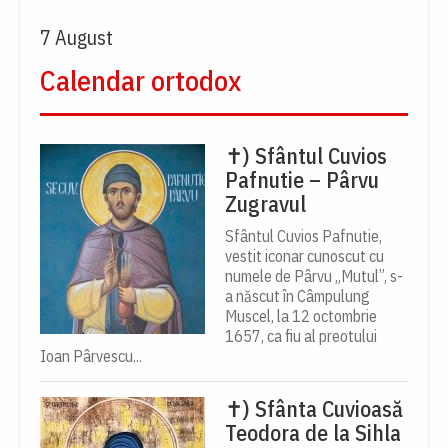
7 August
Calendar ortodox
✝) Sfântul Cuvios
Pafnutie – Pârvu
Zugravul
Sfântul Cuvios Pafnutie,
vestit iconar cunoscut cu
numele de Pârvu „Mutul”, s-
a născut în Câmpulung
Muscel, la 12 octombrie
1657, ca fiu al preotului
Ioan Pârvescu...
✝) Sfânta Cuvioasă
Teodora de la Sihla