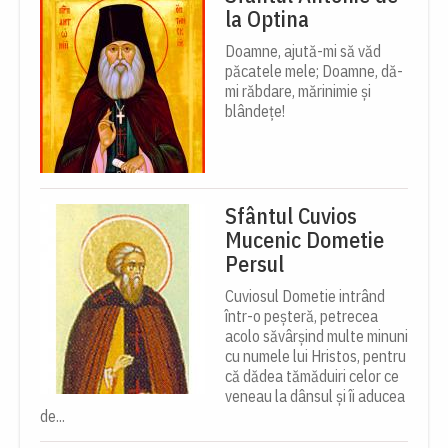
la Optina
Doamne, ajută-mi să văd
păcatele mele; Doamne, dă-
mi răbdare, mărinimie şi
blândeţe!
Sfântul Cuvios
Mucenic Dometie
Persul
Cuviosul Dometie intrând
într-o peșteră, petrecea
acolo săvârșind multe minuni
cu numele lui Hristos, pentru
că dădea tămăduiri celor ce
veneau la dânsul și îi aducea
de...