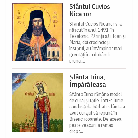
Sfântul Cuvios
Nicanor
Sfântul Cuvios Nicanor s-a
născut în anul 1491, în
Tesalonic. Părinții săi, Ioan și
Maria, doi credincioși
înstăriți, au întâmpinat mari
greutăți în a dobândi
prunci....
Sfânta Irina,
Împărăteasa
Sfânta Irina rămâne model
de curaj și tărie. Într-o lume
condusă de bărbați, sfânta a
avut curajul să repună în
Biserici icoanele. De aceea,
peste veacuri, a rămas
drept...