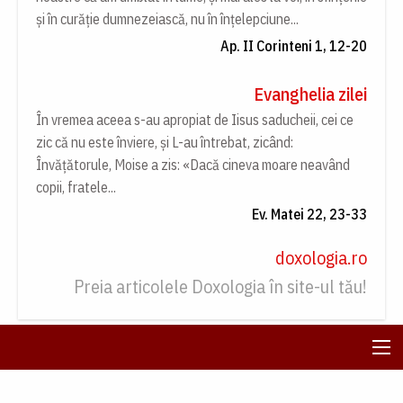
și în curăție dumnezeiască, nu în înțelepciune...
Ap. II Corinteni 1, 12-20
Evanghelia zilei
În vremea aceea s-au apropiat de Iisus saducheii, cei ce
zic că nu este înviere, și L-au întrebat, zicând:
Învățătorule, Moise a zis: «Dacă cineva moare neavând
copii, fratele...
Ev. Matei 22, 23-33
doxologia.ro
Preia articolele Doxologia în site-ul tău!