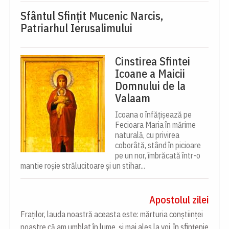
Sfântul Sfinţit Mucenic Narcis,
Patriarhul Ierusalimului
Cinstirea Sfintei
Icoane a Maicii
Domnului de la
Valaam
Icoana o înfățișează pe
Fecioara Maria în mărime
naturală, cu privirea
coborâtă, stând în picioare
pe un nor, îmbrăcată într-o
mantie roșie strălucitoare și un stihar...
Apostolul zilei
Fraților, lauda noastră aceasta este: mărturia conștiinței
noastre că am umblat în lume, și mai ales la voi, în sfințenie