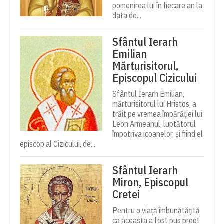
pomenirea lui în fiecare an la
data de...
Sfântul Ierarh
Emilian
Mărturisitorul,
Episcopul Cizicului
Sfântul Ierarh Emilian,
mărturisitorul lui Hristos, a
trăit pe vremea împărăției lui
Leon Armeanul, luptătorul
împotriva icoanelor, și fiind el
episcop al Cizicului, de...
Sfântul Ierarh
Miron, Episcopul
Cretei
Pentru o viață îmbunătățită
ca aceasta a fost pus preot