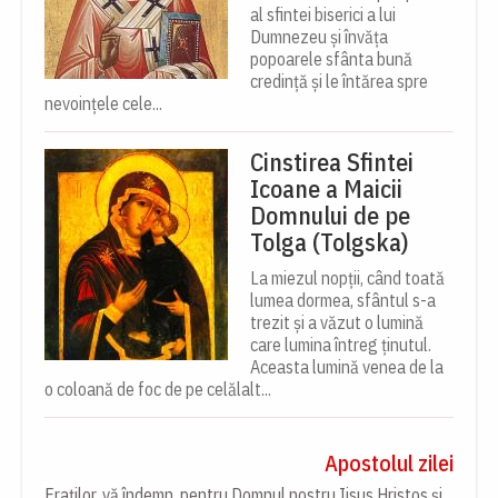
al sfintei biserici a lui
Dumnezeu și învăța
popoarele sfânta bună
credință și le întărea spre
nevoințele cele...
Cinstirea Sfintei
Icoane a Maicii
Domnului de pe
Tolga (Tolgska)
La miezul nopții, când toată
lumea dormea, sfântul s-a
trezit și a văzut o lumină
care lumina întreg ținutul.
Aceasta lumină venea de la
o coloană de foc de pe celălalt...
Apostolul zilei
Fraților, vă îndemn, pentru Domnul nostru Iisus Hristos și