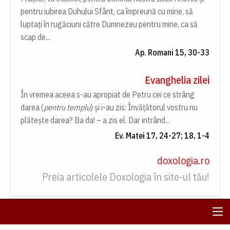
pentru iubirea Duhului Sfânt, ca împreună cu mine, să
luptați în rugăciuni către Dumnezeu pentru mine, ca să
scap de...
Ap. Romani 15, 30-33
Evanghelia zilei
În vremea aceea s-au apropiat de Petru cei ce strâng
darea (
pentru templu
) și i-au zis: Învățătorul vostru nu
plătește darea? Ba da! – a zis el. Dar intrând...
Ev. Matei 17, 24-27; 18, 1-4
doxologia.ro
Preia articolele Doxologia în site-ul tău!