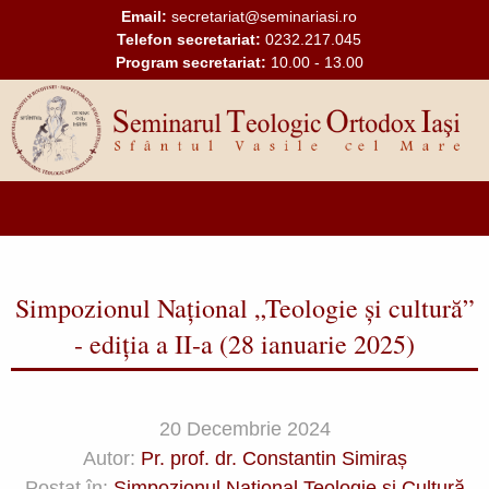
Mergi la conţinutul principal
Email:
secretariat@seminariasi.ro
Telefon secretariat:
0232.217.045
Program secretariat:
10.00 - 13.00
Main
navigation
Simpozionul Național „Teologie și cultură”
- ediția a II-a (28 ianuarie 2025)
20 Decembrie 2024
Autor:
Pr. prof. dr. Constantin Simiraș
Postat în:
Simpozionul Național Teologie și Cultură