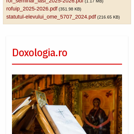
rof_seminar_iasi_2025-2026.pdf
(1.17 MB)
rofuip_2025-2026.pdf
(351.98 KB)
statutul-elevului_ome_5707_2024.pdf
(216.65 KB)
Doxologia.ro