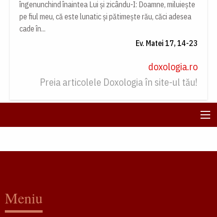
îngenunchind înaintea Lui și zicându-I: Doamne, miluiește
pe fiul meu, că este lunatic și pătimește rău, căci adesea
cade în...
Ev. Matei 17, 14-23
doxologia.ro
Preia articolele Doxologia în site-ul tău!
Meniu