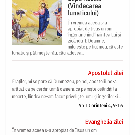
(Vindecarea
lunaticului)
În vremea aceea s-a
apropiat de Iisus un om,
îngenunchind înaintea Lui și
zicându-I: Doamne,
miluiește pe fiul meu, că este
lunatic și pătimește rău, căci adesea...
Apostolul zilei
Fraților, mi se pare că Dumnezeu, pe noi, apostolii, ne-a
arătat ca pe cei din urmă oameni, ca pe niște osândiți la
moarte, fiindcă ne-am făcut priveliște lumii și îngerilor și...
Ap. I Corinteni 4, 9-16
Evanghelia zilei
În vremea aceea s-a apropiat de Iisus un om,