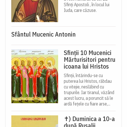
Sfinți Apostoli , în locul lui
Iuda, care căzuse.
Sfântul Mucenic Antonin
Sfinții 10 Mucenici
Mărturisitori pentru
icoana lui Hristos
Sfinții, întărindu-se cu
puterea lui Hristos, răbdau
cu vitejie, neslăbind cu
trupurile. Iar tiranul, văzând
acest lucru, a poruncit să le
ardă fețele cu fiare arse,...
✝) Duminica a 10-a
după Rusalii