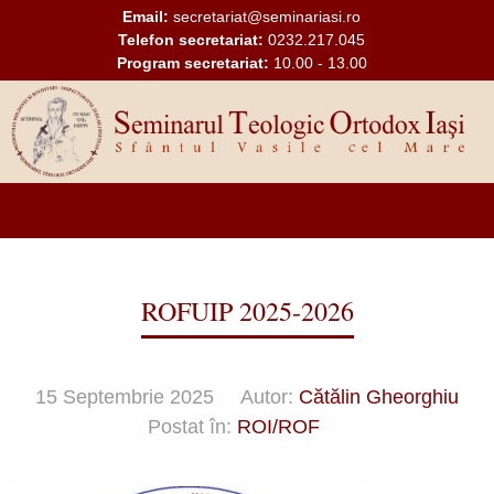
Mergi la conţinutul principal
Email:
secretariat@seminariasi.ro
Telefon secretariat:
0232.217.045
Program secretariat:
10.00 - 13.00
Main
navigation
ROFUIP 2025-2026
15 Septembrie 2025
Autor:
Cătălin Gheorghiu
Postat în:
ROI/ROF