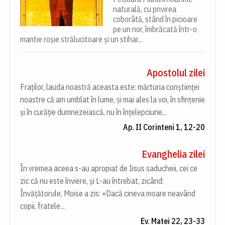
naturală, cu privirea
coborâtă, stând în picioare
pe un nor, îmbrăcată într-o
mantie roșie strălucitoare și un stihar...
Apostolul zilei
Fraților, lauda noastră aceasta este: mărturia conștiinței
noastre că am umblat în lume, și mai ales la voi, în sfințenie
și în curăție dumnezeiască, nu în înțelepciune...
Ap. II Corinteni 1, 12-20
Evanghelia zilei
În vremea aceea s-au apropiat de Iisus saducheii, cei ce
zic că nu este înviere, și L-au întrebat, zicând:
Învățătorule, Moise a zis: «Dacă cineva moare neavând
copii, fratele...
Ev. Matei 22, 23-33