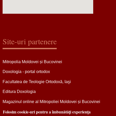
Site-uri partenere
Mitropolia Moldovei și Bucovinei
Doxologia - portal ortodox
Facultatea de Teologie Ortodoxă, Iaşi
Editura Doxologia
Magazinul online al Mitropoliei Moldovei și Bucovinei
Folosim cookie-uri pentru a îmbunătăți experiența
Centrul Mitropolitan de Pelerinaj „Sfânta Parascheva”