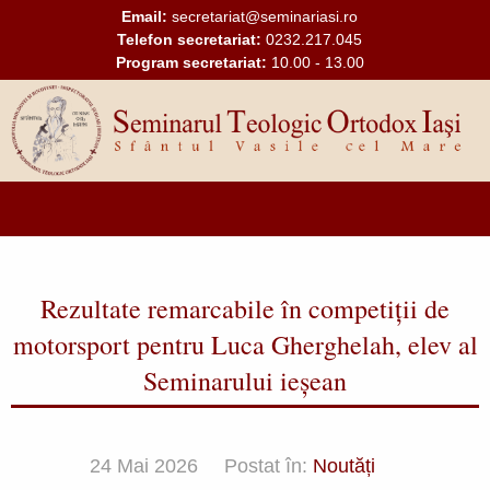
Mergi la conţinutul principal
Email:
secretariat@seminariasi.ro
Telefon secretariat:
0232.217.045
Program secretariat:
10.00 - 13.00
Main
navigation
Rezultate remarcabile în competiții de
motorsport pentru Luca Gherghelah, elev al
Seminarului ieșean
24 Mai 2026
Postat în:
Noutăți