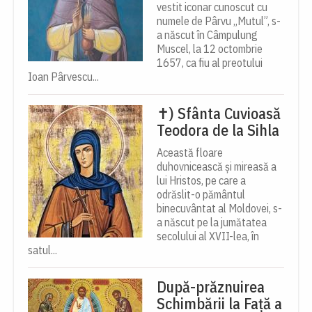
vestit iconar cunoscut cu
numele de Pârvu „Mutul”, s-
a născut în Câmpulung
Muscel, la 12 octombrie
1657, ca fiu al preotului
Ioan Pârvescu...
✝) Sfânta Cuvioasă
Teodora de la Sihla
Această floare
duhovnicească și mireasă a
lui Hristos, pe care a
odrăslit-o pământul
binecuvântat al Moldovei, s-
a născut pe la jumătatea
secolului al XVII-lea, în
satul...
După-prăznuirea
Schimbării la Față a