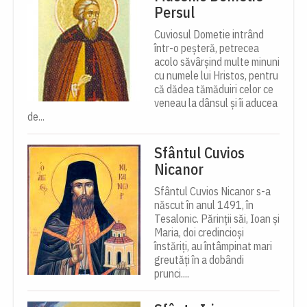
Persul
Cuviosul Dometie intrând
într-o peșteră, petrecea
acolo săvârșind multe minuni
cu numele lui Hristos, pentru
că dădea tămăduiri celor ce
veneau la dânsul și îi aducea
de...
Sfântul Cuvios
Nicanor
Sfântul Cuvios Nicanor s-a
născut în anul 1491, în
Tesalonic. Părinții săi, Ioan și
Maria, doi credincioși
înstăriți, au întâmpinat mari
greutăți în a dobândi
prunci....