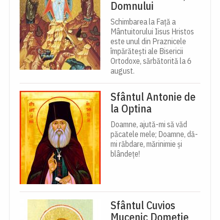
Domnului
Schimbarea la Față a
Mântuitorului Iisus Hristos
este unul din Praznicele
împărătești ale Bisericii
Ortodoxe, sărbătorită la 6
august.
Sfântul Antonie de
la Optina
Doamne, ajută-mi să văd
păcatele mele; Doamne, dă-
mi răbdare, mărinimie şi
blândeţe!
Sfântul Cuvios
Mucenic Dometie