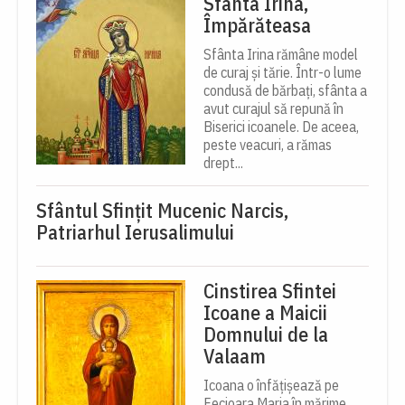
Sfânta Irina,
Împărăteasa
Sfânta Irina rămâne model
de curaj și tărie. Într-o lume
condusă de bărbați, sfânta a
avut curajul să repună în
Biserici icoanele. De aceea,
peste veacuri, a rămas
drept...
Sfântul Sfinţit Mucenic Narcis,
Patriarhul Ierusalimului
Cinstirea Sfintei
Icoane a Maicii
Domnului de la
Valaam
Icoana o înfățișează pe
Fecioara Maria în mărime