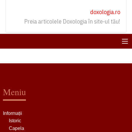
doxologia.ro
Preia articolele Doxologia în site-ul tău!
Meniu
Informații
Istoric
Capela