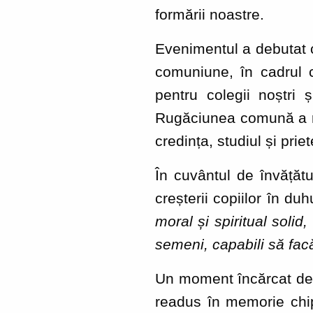
formării noastre.
Evenimentul a debutat c
comuniune, în cadrul 
pentru colegii noștri 
Rugăciunea comună a re
credința, studiul și prie
În cuvântul de învățătu
creșterii copiilor în duh
moral și spiritual soli
semeni, capabili să facă
Un moment încărcat de e
readus în memorie chipu