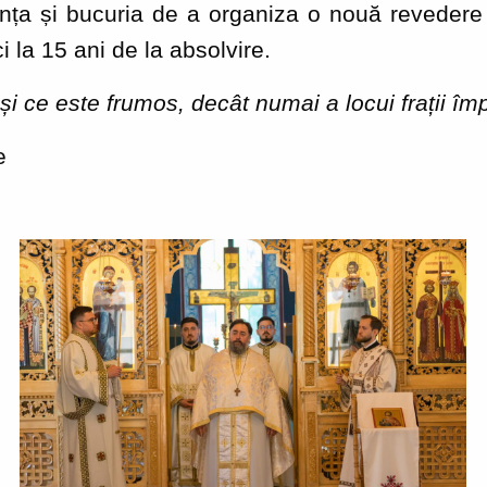
anța și bucuria de a organiza o nouă revede
ci la 15 ani de la absolvire.
și ce este frumos, decât numai a locui frații îm
e