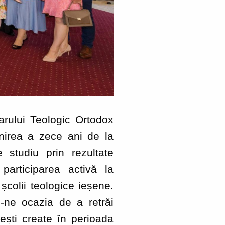
rului Teologic Ortodox
inirea a zece ani de la
 studiu prin rezultate
participarea activă la
 școlii teologice ieșene.
du-ne ocazia de a retrăi
tești create în perioada