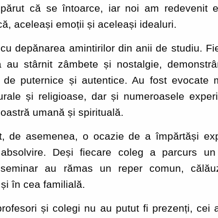
 părut că se întoarce, iar noi am redevenit e
, aceleași emoții și aceleași idealuri.
u depănarea amintirilor din anii de studiu. Fi
 au stârnit zâmbete și nostalgie, demonstrân
 de puternice și autentice. Au fost evocate
ulturale și religioase, dar și numeroasele exper
noastră umană și spirituală.
at, de asemenea, o ocazie de a împărtăși ex
absolvire. Deși fiecare coleg a parcurs un 
 seminar au rămas un reper comun, călăuz
și în cea familială.
rofesori și colegi nu au putut fi prezenți, cei 