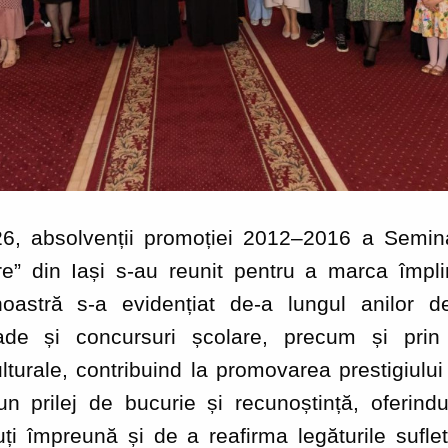
26, absolvenții promoției 2012–2016 a Semina
re” din Iași s-au reunit pentru a marca împl
noastră s-a evidențiat de-a lungul anilor de
ade și concursuri școlare, precum și prin 
lturale, contribuind la promovarea prestigiului
 un prilej de bucurie și recunoștință, oferin
cuți împreună și de a reafirma legăturile sufle