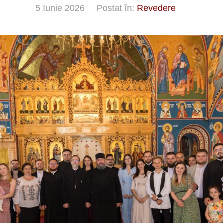
5 Iunie 2026
Postat în:
Revedere