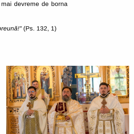
re mai devreme de borna
preună!”
(Ps. 132, 1)