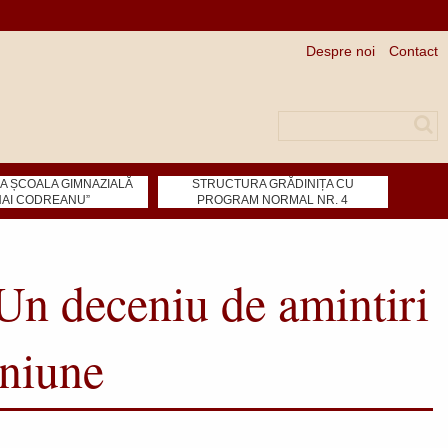
Despre noi
Contact
Căutare
 ȘCOALA GIMNAZIALĂ
STRUCTURA GRĂDINIȚA CU
HAI CODREANU”
PROGRAM NORMAL NR. 4
Un deceniu de amintiri
uniune