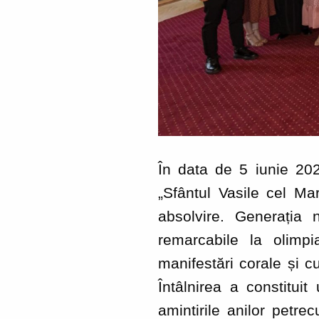
În data de 5 iunie 20
„Sfântul Vasile cel Ma
absolvire. Generația 
remarcabile la olimpi
manifestări corale și cu
Întâlnirea a constituit
amintirile anilor petre