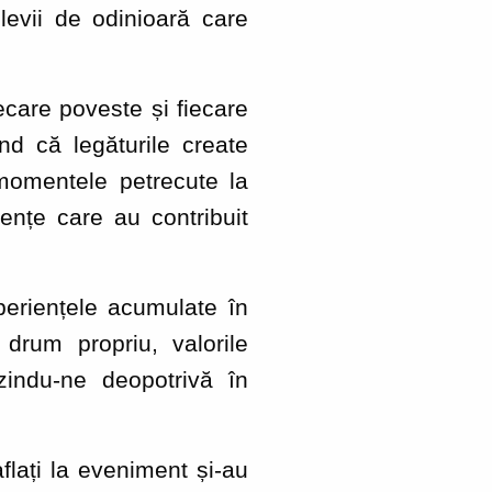
levii de odinioară care
ecare poveste și fiecare
d că legăturile create
 momentele petrecute la
iențe care au contribuit
periențele acumulate în
drum propriu, valorile
indu-ne deopotrivă în
aflați la eveniment și-au