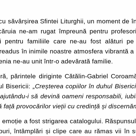
u săvârșirea Sfintei Liturghii, un moment de în
căruia ne-am rugat împreună pentru profesori
și pentru familiile care ne-au fost alături pe
adus în inimile noastre atmosfera vibrantă a 
tenia ne-au unit într-o adevărată familie.
ră, părintele diriginte Cătălin-Gabriel Coroam
ul Bisericii:
„Creșterea copiilor în duhul Biseric
d, ajutându-i să devină oameni responsabili, iu
 față provocărilor vieții cu credință și discernă
moție a fost strigarea catalogului. Răspunsul 
ri, întâmplări și clipe care au rămas vii în s