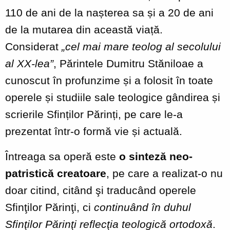
110 de ani de la nașterea sa și a 20 de ani
de la mutarea din această viață.
Considerat
„cel mai mare teolog al secolului
al XX
‐
lea”
, Părintele Dumitru Stăniloae a
cunoscut în profunzime și a folosit în toate
operele și studiile sale teologice gândirea și
scrierile Sfinților Părinți, pe care le-a
prezentat într-o formă vie și actuală.
Întreaga sa operă este
o sinteză neo-
patristică creatoare
, pe care a realizat-o nu
doar citind, citând şi traducând operele
Sfinţilor Părinţi, ci
continuând în duhul
Sfinţilor Părinţi reflecţia teologică ortodoxă
.