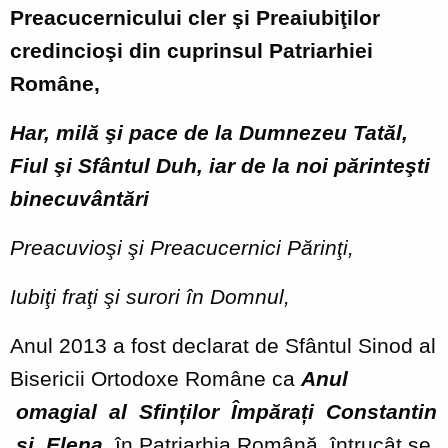
Preacucernicului cler şi Preaiubiţilor
credincioşi din cuprinsul Patriarhiei
Române,
Har, milă şi pace de la Dumnezeu Tatăl,
Fiul şi Sfântul Duh, iar de la noi părinteşti
binecuvântări
Preacuvioşi şi Preacucernici Părinţi,
Iubiţi fraţi şi surori în Domnul,
Anul 2013 a fost declarat de Sfântul Sinod al
Bisericii Ortodoxe Române ca
Anul
omagial al Sfinților Împărați Constantin
și Elena
în Patriarhia Română, întrucât se