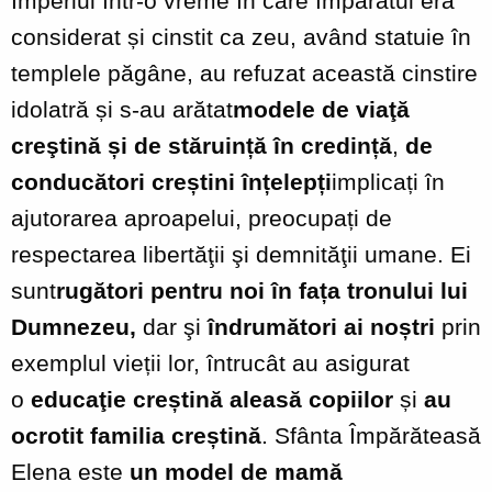
Imperiul într-o vreme în care împăratul era
considerat și cinstit ca zeu, având statuie în
templele păgâne, au refuzat această cinstire
idolatră și s-au arătat
modele de viaţă
creştină și de stăruință în credință
,
de
conducători creștini înțelepți
implicați în
ajutorarea aproapelui, preocupați de
respectarea libertăţii şi demnităţii umane. Ei
sunt
rugători pentru noi în fața tronului lui
Dumnezeu,
dar şi
îndrumători ai noștri
prin
exemplul vieții lor, întrucât au asigurat
o
educaţie creștină aleasă
copiilor
și
au
ocrotit familia creștină
. Sfânta Împărăteasă
Elena este
un model de mamă