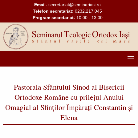
Mergi la conţinutul principal
Email:
secretariat@seminariasi.ro
Telefon secretariat:
0232.217.045
Program secretariat:
10.00 - 13.00
Main
navigation
Pastorala Sfântului Sinod al Bisericii
Ortodoxe Române cu prilejul Anului
Omagial al Sfinților Împărați Constantin și
Elena