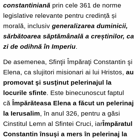
constantiniană
prin cele 361 de norme
legislative relevante pentru credință și
morală, inclusiv
generalizarea duminicii,
sărbătoarea săptămânală a creștinilor, ca
zi de odihnă în Imperiu
.
De asemenea, Sfinţii Împăraţi Constantin şi
Elena, ca slujitori misionari ai lui Hristos,
au
promovat şi susţinut pelerinajul la
locurile sfinte
. Este binecunoscut faptul
că
Împărăteasa Elena a făcut un pelerinaj
la Ierusalim
, în anul 326, pentru a găsi
Cinstitul Lemn al Sfintei Cruci, iar
Împăratul
Constantin însuşi a mers în pelerinaj la