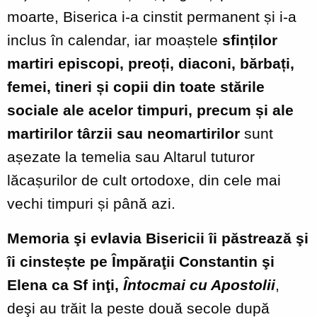
moarte, Biserica i-a cinstit permanent și i-a
inclus în calendar, iar moaștele
sfinților
martiri episcopi, preoți, diaconi, bărbați,
femei, tineri și copii din toate stările
sociale ale acelor timpuri, precum și ale
martirilor târzii sau neomartirilor
sunt
așezate la temelia sau Altarul tuturor
lăcașurilor de cult ortodoxe, din cele mai
vechi timpuri și până azi.
Memoria
şi evlavia Bisericii îi păstrează şi
îi cinstește pe Împăraţii Constantin şi
Elena ca Sf inţi,
Întocmai cu Apostolii
,
deşi au trăit la peste două secole după