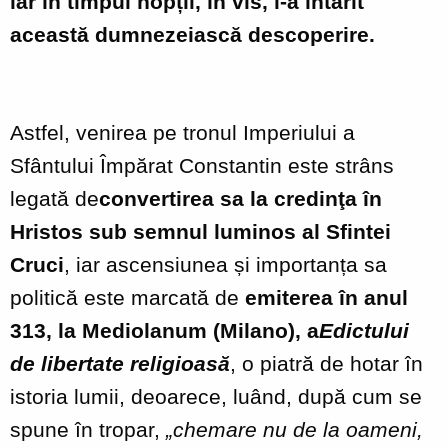
iar în timpul nopții, în vis, i-a întărit
această dumnezeiască descoperire.
Astfel, venirea pe tronul Imperiului a
Sfântului Împărat Constantin este strâns
legată de
convertirea sa la credinţa în
Hristos sub semnul luminos al Sfintei
Cruci
, iar ascensiunea și importanța sa
politică este marcată de
emiterea în anul
313, la Mediolanum (Milano), a
Edictului
de libertate religioasă
, o piatră de hotar în
istoria lumii, deoarece, luând, după cum se
spune în tropar,
„chemare nu de la oameni,