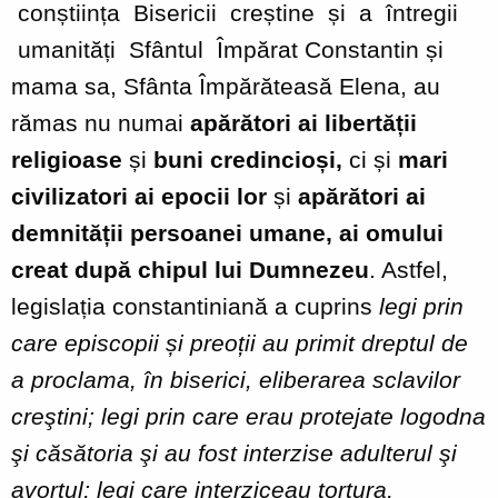
conștiința Bisericii creștine și a întregii
umanități Sfântul Împărat Constantin și
mama sa, Sfânta Împărăteasă Elena, au
rămas nu numai
apărători ai libertății
religioase
și
buni credincioși,
ci și
mari
civilizatori ai epocii lor
și
apărători ai
demnității persoanei umane, ai omului
creat după chipul lui Dumnezeu
. Astfel,
legislația constantiniană a cuprins
legi prin
care episcopii și preoții au primit dreptul de
a proclama, în biserici, eliberarea sclavilor
creştini; legi prin care erau protejate logodna
şi căsătoria şi au fost interzise adulterul şi
avortul; legi care interziceau tortura,