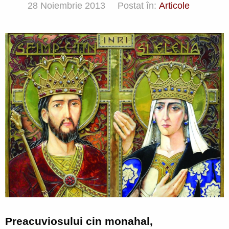
28 Noiembrie 2013
Postat în:
Articole
Preacuviosului cin monahal,