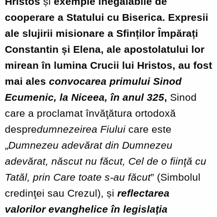
Hristos
și
exemple inegalabile de
cooperare a Statului cu Biserica. Expresii
ale slujirii misionare a Sfinților Împărați
Constantin și Elena, ale apostolatului lor
mirean în lumina Crucii lui Hristos, au fost
mai ales
convocarea primului Sinod
Ecumenic, la Niceea, în anul 325
,
Sinod
care a proclamat învăţătura ortodoxă
despre
dumnezeirea Fiului
care este
„
Dumnezeu adevărat din Dumnezeu
adevărat, născut nu făcut, Cel de o fiinţă cu
Tatăl, prin Care toate s
‐
au făcut
” (Simbolul
credinţei sau Crezul), și
reflectarea
valorilor evanghelice în legislaţia