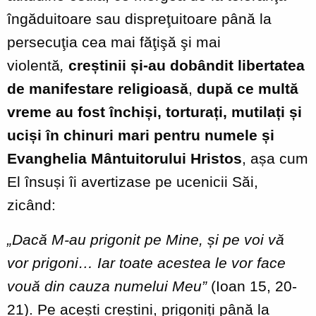
îngăduitoare sau dispreţuitoare până la
persecuţia cea mai făţişă şi mai
violentă
,
creștinii
și-au dobândit libertatea
de manifestare religioasă
,
după
ce
multă
vreme au fost închiși, torturați, mutilați și
uciși în chinuri mari pentru numele și
Evanghelia Mântuitorului Hristos
, așa cum
El însuși îi avertizase pe ucenicii Săi,
zicând:
„Dacă
M
‐
au prigonit pe Mine, și pe voi vă
vor prigoni… Iar toate acestea le vor face
vouă din cauza numelui Meu”
(Ioan 15, 20-
21). Pe acești creștini, prigoniți până la