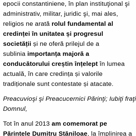
epocii constantiniene, în plan instituţional şi
administrativ, militar, juridic şi, mai ales,
religios ne arată
rolul fundamental al
credinței în unitatea și progresul
societății
și ne oferă prilejul de a
sublinia
importanța majoră a
conducătorului creștin înțelept
în lumea
actuală, în care credința și valorile
tradiționale sunt contestate și atacate.
Preacuvioşi
şi
Preacucernici
Părinţi;
Iubiţi
fraţi
Domnul,
Tot în anul 2013
am comemorat pe
Părintele Dumitru Stăniloae
, la împlinirea a