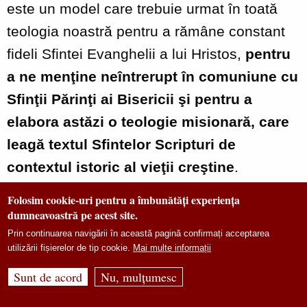
este un model care trebuie urmat în toată
teologia noastră pentru a rămâne constant
fideli Sfintei Evanghelii a lui Hristos,
pentru
a ne menţine neîntrerupt în comuniune cu
Sfinţii Părinţi ai Bisericii şi pentru a
elabora astăzi o teologie misionară, care
leagă textul Sfintelor Scripturi de
contextul istoric al vieţii creştine
.
Folosim cookie-uri pentru a îmbunătăți experiența
Iubiţi
fii şi fiice duhovniceşti în Domnul,
dumneavoastră pe acest site.
Cu părintească dragoste, la încheierea
Prin continuarea navigării în această pagină confirmați acceptarea
utilizării fișierelor de tip cookie.
Mai multe informații
acestui an în care am cinstit modele sfinte
Sunt de acord
Nu, mulțumesc
de viață, vă îndemnăm ca, în lumina
credinţei şi a faptelor creştine ale Sfinţilor