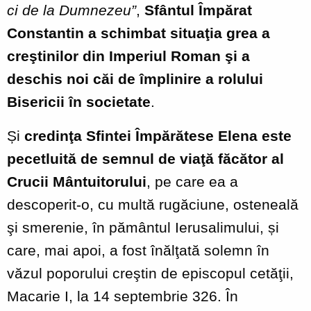
ci de la Dumnezeu”
,
Sfântul Împărat
Constantin a schimbat situaţia grea a
creştinilor din Imperiul Roman şi a
deschis noi căi de împlinire a rolului
Bisericii în societate
.
Și
credinţa
Sfintei Împărătese Elena este
pecetluită de semnul de viaţă făcător al
Crucii Mântuitorului
, pe care ea a
descoperit-o, cu multă rugăciune, osteneală
şi smerenie, în pământul Ierusalimului, și
care, mai apoi, a fost înălţată solemn în
văzul poporului creştin de episcopul cetăţii,
Macarie I, la 14 septembrie 326. În