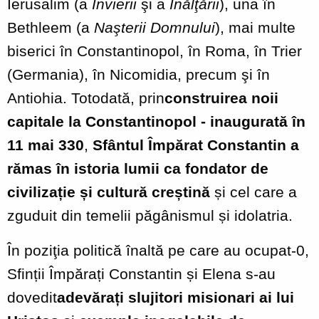
Ierusalim (a
Învierii
şi a
Înălţării
), una în
Bethleem (a
Naşterii Domnului
), mai multe
biserici în Constantinopol, în Roma, în Trier
(Germania), în Nicomidia, precum şi în
Antiohia. Totodată, prin
construirea noii
capitale la Constantinopol - inaugurată în
11 mai 330
,
Sfântul Împărat Constantin a
rămas în istoria lumii ca fondator de
civilizație și cultură creștină
și cel care a
zguduit din temelii păgânismul și idolatria.
În poziţia politică înaltă pe care au ocupat-0,
Sfinții Împărați Constantin și Elena s-au
dovedit
adevărați slujitori misionari ai lui