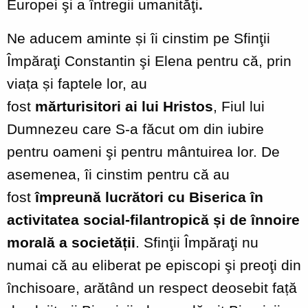
Europei şi a întregii umanităţi
.
Ne aducem aminte și îi cinstim pe Sfinţii
Împăraţi Constantin şi Elena pentru că, prin
viața și faptele lor, au
fost
mărturisitori
ai
lui
Hristos
, Fiul lui
Dumnezeu care S-a făcut om din iubire
pentru oameni şi pentru mântuirea lor. De
asemenea, îi cinstim pentru că au
fost
împreună lucrători cu Biserica în
activitatea social-filantropică și de înnoire
morală a societății
. Sfinţii Împăraţi nu
numai că au eliberat pe episcopi şi preoţi din
închisoare, arătând un respect deosebit față