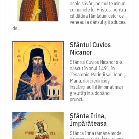
acolo săvârșind multe minuni
cu numele lui Hristos, pentru
că dădea tămăduiri celor ce
veneau la dânsul și îi aducea
de...
Sfântul Cuvios
Nicanor
Sfântul Cuvios Nicanor s-a
născut în anul 1491, în
Tesalonic. Părinții săi, Ioan și
Maria, doi credincioși
înstăriți, au întâmpinat mari
greutăți în a dobândi
prunci....
Sfânta Irina,
Împărăteasa
Sfânta Irina rămâne model