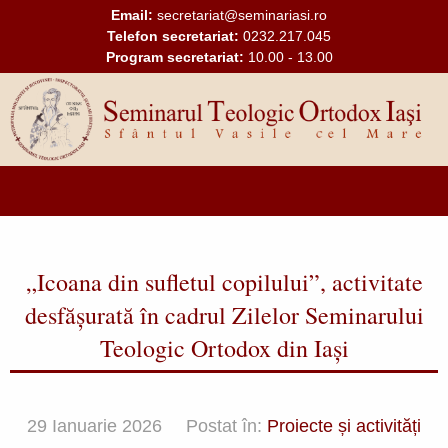
Mergi la conţinutul principal
Email:
secretariat@seminariasi.ro
Telefon secretariat:
0232.217.045
Program secretariat:
10.00 - 13.00
Main
navigation
„Icoana din sufletul copilului”, activitate
desfășurată în cadrul Zilelor Seminarului
Teologic Ortodox din Iași
29 Ianuarie 2026
Postat în:
Proiecte și activități