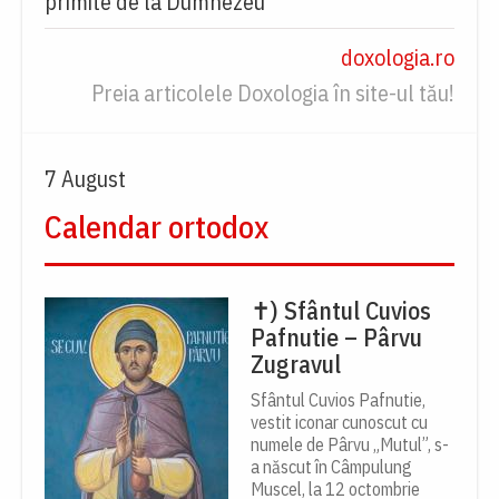
primite de la Dumnezeu
doxologia.ro
Preia articolele Doxologia în site-ul tău!
7 August
Calendar ortodox
✝) Sfântul Cuvios
Pafnutie – Pârvu
Zugravul
Sfântul Cuvios Pafnutie,
vestit iconar cunoscut cu
numele de Pârvu „Mutul”, s-
a născut în Câmpulung
Muscel, la 12 octombrie