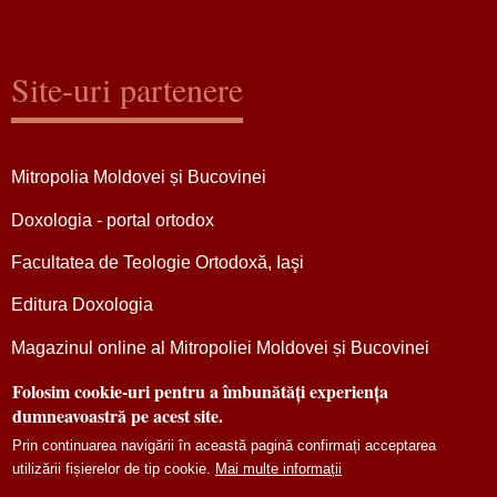
Site-uri partenere
Mitropolia Moldovei și Bucovinei
Doxologia - portal ortodox
Facultatea de Teologie Ortodoxă, Iaşi
Editura Doxologia
Magazinul online al Mitropoliei Moldovei și Bucovinei
Folosim cookie-uri pentru a îmbunătăți experiența
Centrul Mitropolitan de Pelerinaj „Sfânta Parascheva”
dumneavoastră pe acest site.
Prin continuarea navigării în această pagină confirmați acceptarea
utilizării fișierelor de tip cookie.
Mai multe informații