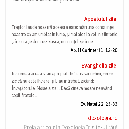
Apostolul zilei
Fraților, lauda noastră aceasta este: mărturia conștiinței
noastre că am umblat în lume, și mai ales la voi, în sfințenie
și în curăție dumnezeiască, nu în înțelepciune...
Ap. II Corinteni 1, 12-20
Evanghelia zilei
În vremea aceea s-au apropiat de Iisus saducheii, cei ce
zic că nu este înviere, și L-au întrebat, zicând:
Învățătorule, Moise a zis: «Dacă cineva moare neavând
copii, fratele...
Ev. Matei 22, 23-33
doxologia.ro
Preia articolele Doxologia în site-ul tău!