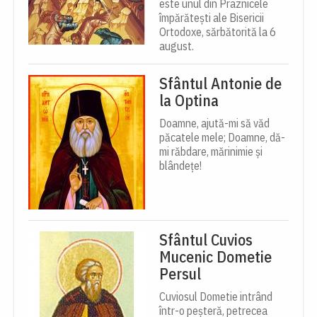
este unul din Praznicele
împărătești ale Bisericii
Ortodoxe, sărbătorită la 6
august.
Sfântul Antonie de
la Optina
Doamne, ajută-mi să văd
păcatele mele; Doamne, dă-
mi răbdare, mărinimie şi
blândeţe!
Sfântul Cuvios
Mucenic Dometie
Persul
Cuviosul Dometie intrând
într-o peșteră, petrecea