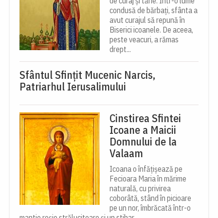
de curaj și tărie. Într-o lume
condusă de bărbați, sfânta a
avut curajul să repună în
Biserici icoanele. De aceea,
peste veacuri, a rămas
drept...
Sfântul Sfinţit Mucenic Narcis,
Patriarhul Ierusalimului
Cinstirea Sfintei
Icoane a Maicii
Domnului de la
Valaam
Icoana o înfățișează pe
Fecioara Maria în mărime
naturală, cu privirea
coborâtă, stând în picioare
pe un nor, îmbrăcată într-o
mantie roșie strălucitoare și un stihar...