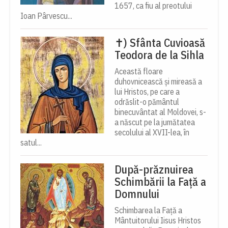
1657, ca fiu al preotului
Ioan Pârvescu...
✝) Sfânta Cuvioasă
Teodora de la Sihla
Această floare
duhovnicească și mireasă a
lui Hristos, pe care a
odrăslit-o pământul
binecuvântat al Moldovei, s-
a născut pe la jumătatea
secolului al XVII-lea, în
satul...
După-prăznuirea
Schimbării la Față a
Domnului
Schimbarea la Față a
Mântuitorului Iisus Hristos