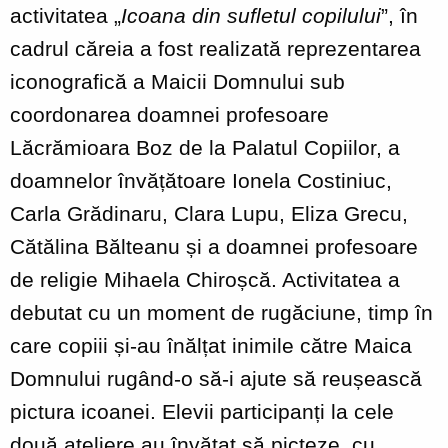
activitatea „
Icoana din sufletul copilului
”
, în
cadrul căreia a fost realizată reprezentarea
iconografică a Maicii Domnului sub
coordonarea doamnei profesoare
Lăcrămioara Boz de la Palatul Copiilor, a
doamnelor învățătoare Ionela Costiniuc,
Carla Grădinaru, Clara Lupu, Eliza Grecu,
Cătălina Bălteanu și a doamnei profesoare
de religie Mihaela Chiroșcă. Activitatea a
debutat cu un moment de rugăciune, timp în
care copiii și-au înălțat inimile către Maica
Domnului rugând-o să-i ajute să reușească
pictura icoanei. Elevii participanți la cele
două ateliere au învățat să picteze, cu