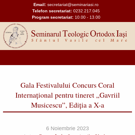
Mergi la conţinutul principal
Email:
secretariat@seminariasi.ro
Telefon secretariat:
0232.217.045
Program secretariat:
10.00 - 13.00
Main
navigation
Gala Festivalului Concurs Coral
Internațional pentru tineret „Gavriil
Musicescu”, Ediția a X-a
6 Noiembrie 2023