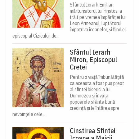
Sfântul Ierarh Emilian,
mărturisitorul lui Hristos, a
trăit pe vremea împărăției lui
Leon Armeanul, luptătorul
împotriva icoanelor, și fiind el
episcop al Cizicului, de...
Sfântul Ierarh
Miron, Episcopul
Cretei
Pentru o viață îmbunătățită
ca aceasta a fost pus preot
al sfintei biserici a lui
Dumnezeu și învăța
popoarele sfânta bună
credință și le întărea spre
nevoințele cele...
Cinstirea Sfintei
Icoane a Maicii