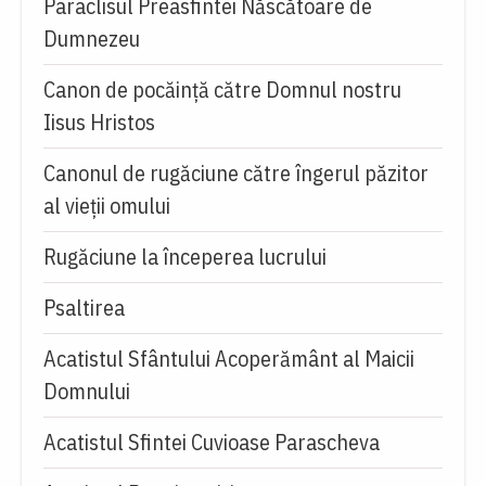
Paraclisul Preasfintei Născătoare de
Dumnezeu
Canon de pocăință către Domnul nostru
Iisus Hristos
Canonul de rugăciune către îngerul păzitor
al vieții omului
Rugăciune la începerea lucrului
Psaltirea
Acatistul Sfântului Acoperământ al Maicii
Domnului
Acatistul Sfintei Cuvioase Parascheva