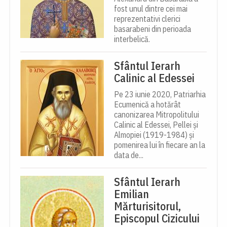
fost unul dintre cei mai
reprezentativi clerici
basarabeni din perioada
interbelică.
Sfântul Ierarh
Calinic al Edessei
Pe 23 iunie 2020, Patriarhia
Ecumenică a hotărât
canonizarea Mitropolitului
Calinic al Edessei, Pellei și
Almopiei (1919-1984) și
pomenirea lui în fiecare an la
data de...
Sfântul Ierarh
Emilian
Mărturisitorul,
Episcopul Cizicului