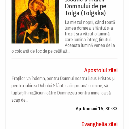
Domnului de pe
Tolga (Tolgska)
La miezul nopții, când toată
lumea dormea, sfântul s-a
trezit și a văzut o lumină
care lumina întreg ținutul.
Aceasta lumină venea de la
o coloană de foc de pe celălalt...
Apostolul zilei
Fraților, vă îndemn, pentru Domnul nostru Iisus Hristos și
pentru iubirea Duhului Sfânt, ca împreună cu mine, să
luptați în rugăciuni către Dumnezeu pentru mine, ca să
scap de...
Ap. Romani 15, 30-33
Evanghelia zilei