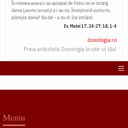
În vremea aceea s-au apropiat de Petru cei ce strâng
darea (
pentru templu
) și i-au zis: Învățătorul vostru nu
plătește darea? Ba da! – a zis el. Dar intrând...
Ev. Matei 17, 24-27; 18, 1-4
doxologia.ro
Preia articolele Doxologia în site-ul tău!
Meniu