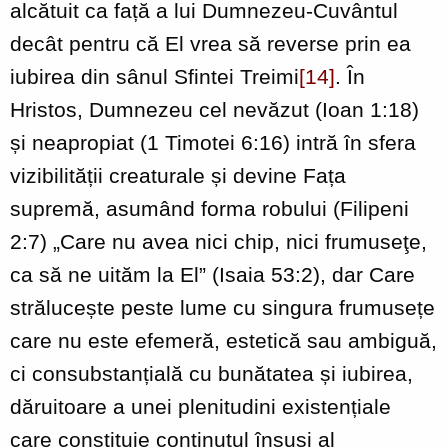
alcătuit ca față a lui Dumnezeu-Cuvântul
decât pentru că El vrea să reverse prin ea
iubirea din sânul Sfintei Treimi
[14]
. În
Hristos, Dumnezeu cel nevăzut (Ioan 1:18)
și neapropiat (1 Timotei 6:16) intră în sfera
vizibilității creaturale și devine Fața
supremă, asumând forma robului (Filipeni
2:7) „Care nu avea nici chip, nici frumuseţe,
ca să ne uităm la El” (Isaia 53:2), dar Care
strălucește peste lume cu singura frumusețe
care nu este efemeră, estetică sau ambiguă,
ci consubstanțială cu bunătatea și iubirea,
dăruitoare a unei plenitudini existențiale
care constituie conținutul însuși al