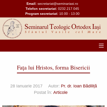
Mergi la conţinutul principal
Email:
secretariat@seminariasi.ro
Telefon secretariat:
0232.217.045
Program secretariat:
10.00 - 13.00
Main
navigation
Fața lui Hristos, forma Bisericii
28 Ianuarie 2017
Autor:
Pr. dr. Ioan Bădiliță
Postat în:
Articole