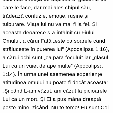
care le face, dar mai ales chipul său,
trădează confuzie, emoție, rușine și
tulburare. Viața lui nu va mai fi la fel. Și
aceasta deoarece s-a întâlnit cu Fiului
Omului, a cărui Față „este ca soarele când
strălucește în puterea lui” (Apocalipsa 1:16),
a cărui ochi sunt „ca para focului” iar „glasul
Lui ca un vuiet de ape multe” (Apocalipsa
1:14). În urma unei asemenea experiențe,
atitudinea omului nu poate fi decât aceasta:
„Şi când L-am văzut, am căzut la picioarele
Lui ca un mort. Şi El a pus mâna dreaptă
peste mine, zicând: Nu te teme! Eu sunt Cel