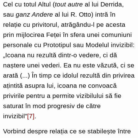
Cel cu totul Altul (
tout autre
al lui Derrida,
sau
ganz Andere
al lui R. Otto) intră în
relație cu privitorul, atrăgându-l pe acesta
prin mijlocirea Feței în sfera unei comuniuni
personale cu Prototipul sau Modelul invizibil:
„Icoana nu rezultă dintr-o vedere, ci dă
naștere unei vederi. Ea nu este văzută, ci se
arată (...) În timp ce idolul rezultă din privirea
ațintită asupra lui, icoana ne convoacă
privirile pentru a permite vizibilului să fie
saturat în mod progresiv de către
invizibil”
[7]
.
Vorbind despre relația ce se stabilește între