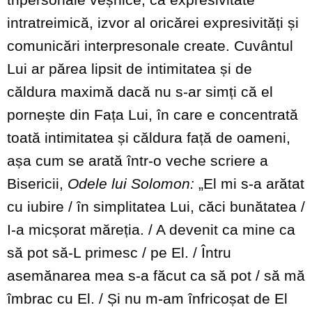
intratreimică, izvor al oricărei expresivități și
comunicări interpresonale create. Cuvântul
Lui ar părea lipsit de intimitatea și de
căldura maximă dacă nu s-ar simți că el
pornește din Fața Lui, în care e concentrată
toată intimitatea și căldura față de oameni,
așa cum se arată într-o veche scriere a
Bisericii,
Odele lui Solomon:
„El mi s-a arătat
cu iubire / în simplitatea Lui, căci bunătatea /
I-a micșorat măreția. / A devenit ca mine ca
să pot să-L primesc / pe El. / Întru
asemănarea mea s-a făcut ca să pot / să mă
îmbrac cu El. / Și nu m-am înfricoșat de El