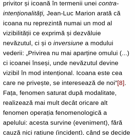
privitor și icoană în termenii unei
contra-
intenționalități,
Jean-Luc Marion arată că
icoana nu reprezintă numai un mod al
vizibilității ce exprimă și dezvăluie
nevăzutul, ci și o
inversiune
a modului
vederii: „Privirea nu mai aparține omului (...)
ci icoanei înseși, unde nevăzutul devine
vizibil în mod intențional. Icoana este cea
care ne privește, se interesează de noi”
[8]
.
Fața, fenomen saturat după modalitate,
realizează mai mult decât oricare alt
fenomen operația fenomenologică a
apelului: acesta survine (eveniment), fără
cauză nici rațiune (incident), când se decide