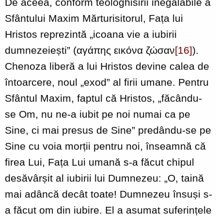
De aceea, conform teologhisirii inegalabile a
Sfântului Maxim Mărturisitorul, Fața lui
Hristos reprezintă „icoana vie a iubirii
dumnezeiești” (αγάπης εικόνα ζώσαν
[16]
).
Chenoza liberă a lui Hristos devine calea de
întoarcere, noul „exod” al firii umane. Pentru
Sfântul Maxim, faptul că Hristos, „făcându-
se Om, nu ne-a iubit pe noi numai ca pe
Sine, ci mai presus de Sine” predându-se pe
Sine cu voia morții pentru noi, înseamnă că
firea Lui, Fața Lui umană s-a făcut chipul
desăvârșit al iubirii lui Dumnezeu: „O, taină
mai adâncă decât toate! Dumnezeu însuși s-
a făcut om din iubire. El a asumat suferințele