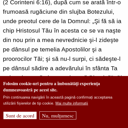
(2 Corinteni 6:16), după cum se arată într-o
frumoasă rugăciune din slujba Botezului,
unde preotul cere de la Domnul: „Şi fă să ia
chip Hristosul Tău în acesta ce se va naşte
din nou prin a mea nevrednicie şi‑l zideşte
pe dânsul pe temelia Apostolilor şi a
proorocilor Tăi; şi să nu‑l surpi, ci sădeşte‑l
pe dânsul sădire a adevărului în sfânta Ta
sobornicească şi apostolească Biserică”. Și
Folosim cookie-uri pentru a îmbunătăți experiența
pentru Sfântul Macarie Egipteanul,
dumneavoastră pe acest site.
credinciosul altoit sacramental în spațiul
Prin continuarea navigării în această pagină confirmați acceptarea
utilizării fișierelor de tip cookie.
Mai multe informații
eclezial, se luminează și transfigurează prin
lumina chipului lui Hristos: „Sufletul, care a
Sunt de acord
Nu, mulțumesc
fost luminat în chip desăvârșit de