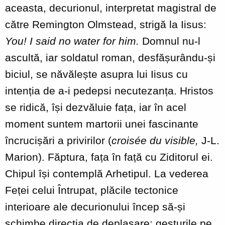
aceasta, decurionul, interpretat magistral de
către Remington Olmstead, strigă la Iisus:
You! I said no water for him.
Domnul nu-l
ascultă, iar soldatul roman, desfășurându-și
biciul, se năvălește asupra lui Iisus cu
intenția de a-i pedepsi necutezanța. Hristos
se ridică, își dezvăluie fața, iar în acel
moment suntem martorii unei fascinante
încrucișări a privirilor (
croisée du visible,
J-L.
Marion). Făptura, fața în față cu Ziditorul ei.
Chipul își contemplă Arhetipul. La vederea
Feței celui Întrupat, plăcile tectonice
interioare ale decurionului încep să-și
schimbe direcția de deplasare; gesturile pe