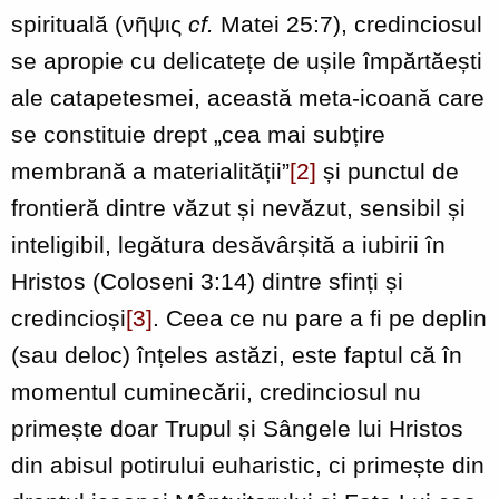
spirituală (νῆψις
cf.
Matei 25:7), credinciosul
se apropie cu delicatețe de ușile împărtăești
ale catapetesmei, această meta-icoană care
se constituie drept „cea mai subțire
membrană a materialității”
[2]
și punctul de
frontieră dintre văzut și nevăzut, sensibil și
inteligibil, legătura desăvârșită a iubirii în
Hristos (Coloseni 3:14) dintre sfinți și
credincioși
[3]
. Ceea ce nu pare a fi pe deplin
(sau deloc) înțeles astăzi, este faptul că în
momentul cuminecării, credinciosul nu
primește doar Trupul și Sângele lui Hristos
din abisul potirului euharistic, ci primește din