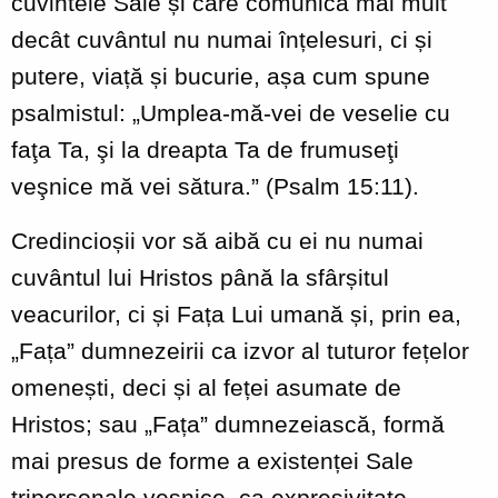
cuvintele Sale și care comunică mai mult
decât cuvântul nu numai înțelesuri, ci și
putere, viață și bucurie, așa cum spune
psalmistul: „Umplea-mă-vei de veselie cu
faţa Ta, şi la dreapta Ta de frumuseţi
veşnice mă vei sătura.” (Psalm 15:11).
Credincioșii vor să aibă cu ei nu numai
cuvântul lui Hristos până la sfârșitul
veacurilor, ci și Fața Lui umană și, prin ea,
„Fața” dumnezeirii ca izvor al tuturor fețelor
omenești, deci și al feței asumate de
Hristos; sau „Fața” dumnezeiască, formă
mai presus de forme a existenței Sale
tripersonale veșnice, ca expresivitate