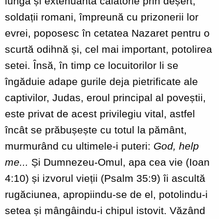
lungă și extenuantă călătorie prin deșert,
soldații romani, împreună cu prizonerii lor
evrei, poposesc în cetatea Nazaret pentru o
scurtă odihnă și, cel mai important, potolirea
setei. Însă, în timp ce locuitorilor li se
îngăduie adape gurile deja pietrificate ale
captivilor, Judas, eroul principal al poveștii,
este privat de acest privilegiu vital, astfel
încât se prăbușește cu totul la pământ,
murmurând cu ultimele-i puteri:
God, help
me...
Și Dumnezeu-Omul, apa cea vie (Ioan
4:10) și izvorul vieții (Psalm 35:9) îi ascultă
rugăciunea, apropiindu-se de el, potolindu-i
setea și mângâindu-i chipul istovit. Văzând