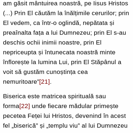
am găsit mântuirea noastră, pe Iisus Hristos
(...) Prin El căutăm la înălțimile cerurilor; prin
El vedem, ca într-o oglindă, nepătata și
preaînalta fața a lui Dumnezeu; prin El s-au
deschis ochii inimii noastre, prin El
nepriceupta și întunecata noastră minte
înflorește la lumina Lui, prin El Stăpânul a
voit să gustăm cunoștința cea
nemuritoare”
[21]
.
Biserica este matricea spirituală sau
forma
[22]
unde fiecare mădular primește
pecetea Feței lui Hristos, devenind în acest
fel „biserică” și „templu viu” al lui Dumnezeu