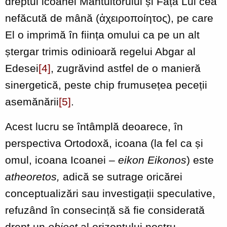
dreptul icoanei Mântuitorului și Fața Lui cea
nefăcută de mână (ἀχειροποίητος), pe care
El o imprimă în ființa omului ca pe un alt
ștergar trimis odinioară regelui Abgar al
Edesei
[4]
, zugrăvind astfel de o manieră
sinergetică, peste chip frumusețea peceții
asemănării
[5]
.
Acest lucru se întâmplă deoarece, în
perspectiva Ortodoxă, icoana (la fel ca și
omul, icoana Icoanei –
eikon Eikonos
) este
atheoretos,
adică se sutrage oricărei
conceptualizări sau investigații speculative,
refuzând în consecință să fie considerată
drept un
obiect
al orizontului nostru