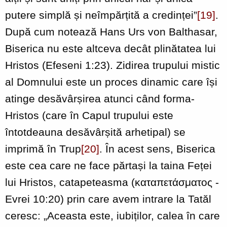
putere simplă și neîmpărțită a credinței”
[19]
.
După cum notează Hans Urs von Balthasar,
Biserica nu este altceva decât plinătatea lui
Hristos (Efeseni 1:23). Zidirea trupului mistic
al Domnului este un proces dinamic care își
atinge desăvârșirea atunci când forma-
Hristos (care în Capul trupului este
întotdeauna desăvârșită arhetipal) se
imprimă în Trup
[20]
. În acest sens, Biserica
este cea care ne face părtași la taina Feței
lui Hristos, catapeteasma (καταπετάσματος -
Evrei 10:20) prin care avem intrare la Tatăl
ceresc: „Aceasta este, iubiților, calea în care