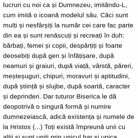
lucruri cu noi ca și Dumnezeu, imitându-L,
cum imită o icoană modelul său. Căci sunt
mulți și nesfârșiți la număr cei care fac parte
din ea și sunt renăscuți și recreați în duh:
bărbați, femei și copii, despărțiți și foarte
deosebiți după gen și înfățișare, după
neamuri și graiuri, după viață, vârstă, păreri,
meșteșuguri, chipuri, moravuri și aptitudini,
după știință și slujbe, după soartă, caracter
și deprinderi. Dar tuturor Biserica le dă
deopotrivă o singură formă și numire
dumnezeiască, adică existența și numele de
la Hristos (...) Toți există împreună unii cu
alții și sunt uniți prin unicul har și unica