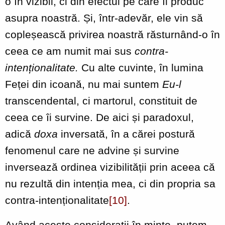
o în vizibil, ci din efectul pe care îl produc
asupra noastră. Și, într-adevăr, ele vin să
copleșească privirea noastră răsturnând-o în
ceea ce am numit mai sus
contra-
intenționalitate.
Cu alte cuvinte, în lumina
Feței din icoană, nu mai suntem
Eu-l
transcendental, ci martorul, constituit de
ceea ce îi survine. De aici și paradoxul,
adică
doxa
inversată, în a cărei postură
fenomenul care ne advine și survine
inversează ordinea vizibilității prin aceea că
nu rezultă din intenția mea, ci din propria sa
contra-intenționalitate
[10]
.
Având aceste considerații în minte, putem