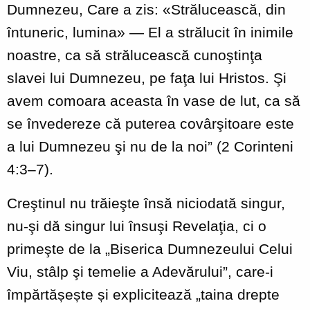
Dumnezeu, Care a zis: «Strălucească, din
întuneric, lumina» — El a strălucit în inimile
noastre, ca să strălucească cunoştinţa
slavei lui Dumnezeu, pe faţa lui Hristos. Şi
avem comoara aceasta în vase de lut, ca să
se învedereze că puterea covârşitoare este
a lui Dumnezeu şi nu de la noi” (2 Corinteni
4:3–7).
Creştinul nu trăieşte însă niciodată singur,
nu-şi dă singur lui însuşi Revelaţia, ci o
primeşte de la „Biserica Dumnezeului Celui
Viu, stâlp şi temelie a Adevărului”, care-i
împărtășește și explicitează „taina drepte