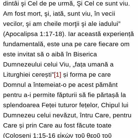
dintâi şi Cel de pe urmă, Şi Cel ce sunt viu.
Am fost mort, şi, iată, sunt viu, în vecii
vecilor, şi am cheile morţii şi ale iadului”
(Apocalipsa 1:17-18). Iar această experiență
fundamentală, este una pe care fiecare om
este invitat să o aibă în Biserica
Dumnezeului celui Viu, „fața umană a
Liturghiei cerești”
[1]
și forma pe care
Domnul a întemeiat-o pe acest pământ
pentru a-i permite făpturii să fie părtașă la
splendoarea Feței tuturor fețelor, Chipul lui
Dumnezeu celui nevăzut, întru Care, pentru
Care și prin Care au fost făcute toate
(Coloseni 1:15-16 εἰκὼν τοῦ θεοῦ τοῦ