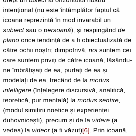
intențional (nu este întâmplător faptul că
icoana reprezintă în mod invarabil un
subiect
sau o
persoană
), și respingând
de
plano
orice tendință de a fi obiectualizată de
către ochii noștri; dimpotrivă,
noi
suntem cei
care suntem priviți de către icoană, lăsându-
ne îmbrățișați de ea, purtați de ea și
modelați de ea, trecând de la
modus
intelligere
(înțelegere discursivă, analitică,
teoretică, pur mentală) la
modus sentire,
(modul simițirii noetice și experienței
duhovnicești), precum și de la
videre
(a
vedea) la
videor
(a fi văzut)
[6]
. Prin icoană,