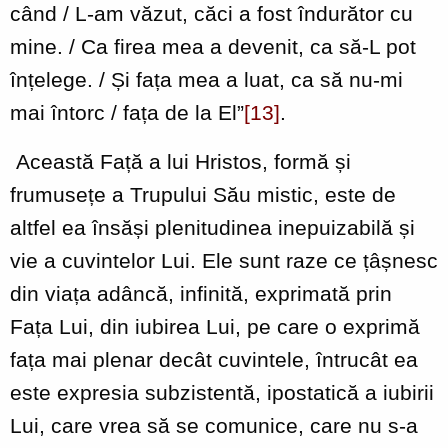
când / L-am văzut, căci a fost îndurător cu
mine. / Ca firea mea a devenit, ca să-L pot
înțelege. / Și fața mea a luat, ca să nu-mi
mai întorc / fața de la El”
[13]
.
Această Față a lui Hristos, formă și
frumusețe a Trupului Său mistic, este de
altfel ea însăși plenitudinea inepuizabilă și
vie a cuvintelor Lui. Ele sunt raze ce țâșnesc
din viața adâncă, infinită, exprimată prin
Fața Lui, din iubirea Lui, pe care o exprimă
fața mai plenar decât cuvintele, întrucât ea
este expresia subzistentă, ipostatică a iubirii
Lui, care vrea să se comunice, care nu s-a