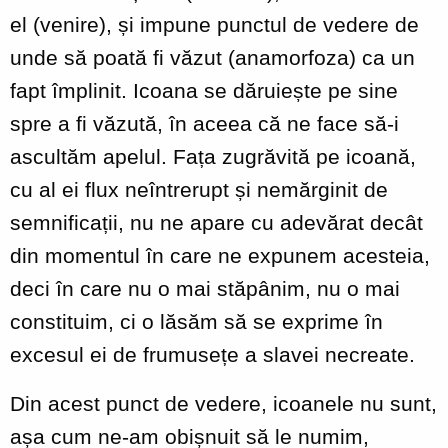
el (venire), și impune punctul de vedere de
unde să poată fi văzut (anamorfoza) ca un
fapt împlinit. Icoana se dăruiește pe sine
spre a fi văzută, în aceea că ne face să-i
ascultăm apelul. Fața zugrăvită pe icoană,
cu al ei flux neîntrerupt și nemărginit de
semnificații, nu ne apare cu adevărat decât
din momentul în care ne expunem acesteia,
deci în care nu o mai stăpânim, nu o mai
constituim, ci o lăsăm să se exprime în
excesul ei de frumusețe a slavei necreate.
Din acest punct de vedere, icoanele nu sunt,
așa cum ne-am obișnuit să le numim,