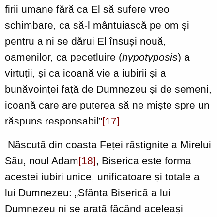
firii umane fără ca El să sufere vreo
schimbare, ca să-l mântuiască pe om și
pentru a ni se dărui El însuși nouă,
oamenilor, ca pecetluire (
hypotyposis
) a
virtuții, și ca icoană vie a iubirii și a
bunăvoinței față de Dumnezeu și de semeni,
icoană care are puterea să ne miște spre un
răspuns responsabil”
[17]
.
Născută din coasta Feței răstignite a Mirelui
Său, noul Adam
[18]
, Biserica este forma
acestei iubiri unice, unificatoare și totale a
lui Dumnezeu: „Sfânta Biserică a lui
Dumnezeu ni se arată făcând aceleași