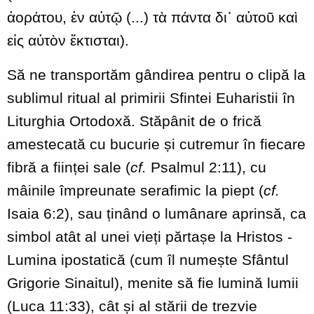
ἀοράτου, ἐν αὐτῷ (...) τὰ πάντα δι᾽ αὐτοῦ καὶ
εἰς αὐτὸν ἔκτισται).
Să ne transportăm gândirea pentru o clipă la
sublimul ritual al primirii Sfintei Euharistii în
Liturghia Ortodoxă. Stăpânit de o frică
amestecată cu bucurie și cutremur în fiecare
fibră a ființei sale (
cf.
Psalmul 2:11), cu
mâinile împreunate serafimic la piept (
cf.
Isaia 6:2), sau ținând o lumânare aprinsă, ca
simbol atât al unei vieți părtașe la Hristos -
Lumina ipostatică (cum îl numește Sfântul
Grigorie Sinaitul), menite să fie lumină lumii
(Luca 11:33), cât și al stării de trezvie