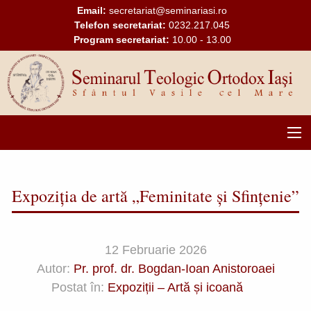
Bun
Mergi la conţinutul principal
Email:
secretariat@seminariasi.ro
venit
Telefon secretariat:
0232.217.045
la
Program secretariat:
10.00 - 13.00
cititorul
de
ecran
All
in
One
Accessibility
Main
Pentru
a
navigation
porni
Expoziția de artă „Feminitate și Sfințenie”
cititorul
de
ecran
All
12 Februarie 2026
in
Autor:
Pr. prof. dr. Bogdan-Ioan Anistoroaei
One
Accessibility,
Postat în:
Expoziții – Artă și icoană
apăsați