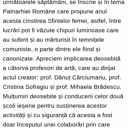
următoarele săptămâni, se înscrie și în tema
Patriarhiei Române care propune anul
acesta cinstirea Sfintelor femei, astfel, între
lucrări pot fi văzute chipuri luminoase care
au suferit și au mărturisit în temnițele
comuniste, o parte dintre ele fiind și
canonizate. Apreciem implicarea deosebită
a câtorva profesori de artă, care au dirijat
actul creator: prof. Dănuț Cârciumariu, prof.
Cristina Sofragiu și prof. Mihaela Brădescu.
Mulțumiri deosebite și conducerii celor două
școli ieșene pentru susținerea acestor
activități și cu siguranță că acesta a fost
doar începutul unei colaborări prin care