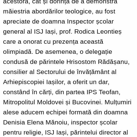
acestora, cât și dorința de a demonstra
măiestria abordărilor teologice, au fost
apreciate de doamna Inspector școlar
general al ISJ Iași, prof. Rodica Leontieș
care a onorat cu prezența această
olimpiadă. De asemenea, o delegație
condusă de părintele Hrisostom Rădășanu,
consilier al Sectorului de învățământ al
Arhiepiscopiei Iașilor, a oferit un dar,
constând în cărți, din partea IPS Teofan,
Mitropolitul Moldovei și Bucovinei. Mulțumiri
alese aducem echipei formată din doamna
Denisia Elena Mănoiu, inspector școlar
pentru religie, ISJ Iași, părintelui director al