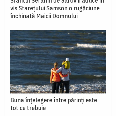
Sfântul Serafim de Sarov îi aduce în
vis Starețului Samson o rugăciune
închinată Maicii Domnului
Buna înțelegere între părinți este
tot ce trebuie