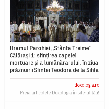
Hramul Parohiei „Sfânta Treime”
Călărași 1: sfințirea capelei
mortuare și a lumânărarului, în ziua
prăznuirii Sfintei Teodora de la Sihla
doxologia.ro
Preia articolele Doxologia în site-ul tău!