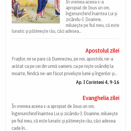
În vremea aceea s-a
apropiat de Iisus un om,
îngenunchind înaintea Lui și
zicându-I: Doamne,
miluiește pe fiul meu, că este
lunatic și pătimește rău, căci adesea...
Apostolul zilei
Fraților, mi se pare că Dumnezeu, pe noi, apostolii, ne-a
arătat ca pe cei din urmă oameni, ca pe niște osândiți la
moarte, fiindcă ne-am făcut priveliște lumii și îngerilor și...
Ap. I Corinteni 4, 9-16
Evanghelia zilei
În vremea aceea s-a apropiat de Iisus un om,
îngenunchind înaintea Lui și zicându-I: Doamne, miluiește
pe fiul meu, că este lunatic și pătimește rău, căci adesea
cade în...