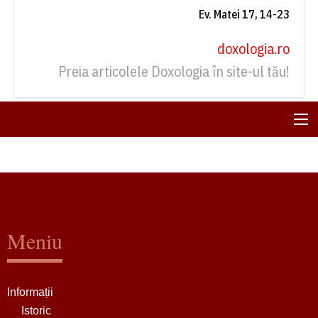
Ev. Matei 17, 14-23
doxologia.ro
Preia articolele Doxologia în site-ul tău!
Meniu
Informații
Istoric