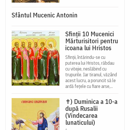
Sfântul Mucenic Antonin
Sfinții 10 Mucenici
Mărturisitori pentru
icoana lui Hristos
Sfinții, întărindu-se cu
puterea lui Hristos, răbdau
cu vitejie, neslăbind cu
trupurile. Iar tiranul, văzând
acest lucru, a poruncit să le
ardă fețele cu fiare arse,...
✝) Duminica a 10-a
după Rusalii
(Vindecarea
lunaticului)