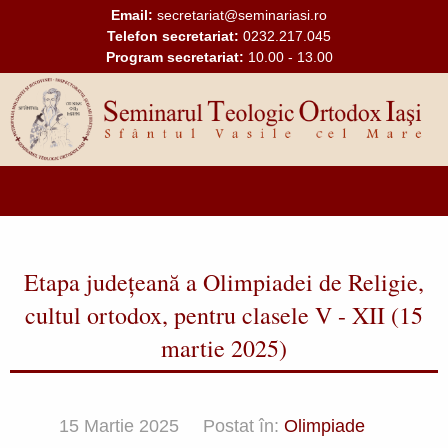
Bun
Mergi la conţinutul principal
Email:
secretariat@seminariasi.ro
venit
Telefon secretariat:
0232.217.045
la
Program secretariat:
10.00 - 13.00
cititorul
de
ecran
All
in
One
Accessibility
Main
Pentru
a
navigation
porni
Etapa judeţeană a Olimpiadei de Religie,
cititorul
de
cultul ortodox, pentru clasele V - XII (15
ecran
martie 2025)
All
in
One
Accessibility,
15 Martie 2025
Postat în:
Olimpiade
apăsați