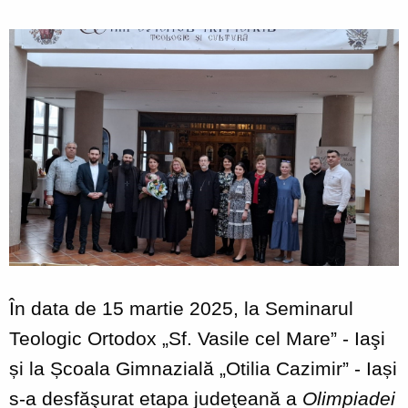
„Ctrl
+
/”
Această
comandă
rapidă
activează
cititorul
de
ecran
pentru
a
vă
ajuta
să
navigați
În data de 15 martie 2025, la Seminarul
și
să
Teologic Ortodox „Sf. Vasile cel Mare” - Iaşi
interacționați
cu
și la Școala Gimnazială „Otilia Cazimir” - Iași
conținutul.
s-a desfăşurat etapa judeţeană a
Olimpiadei