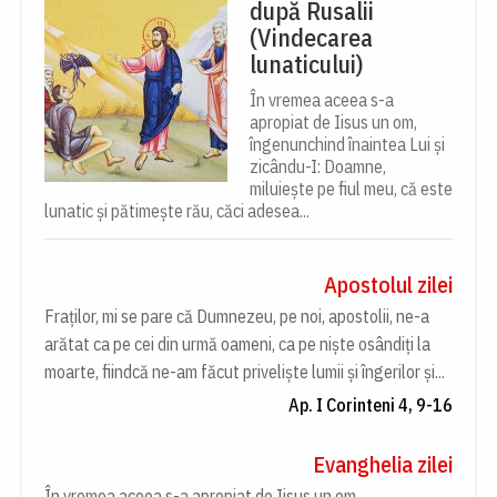
după Rusalii
(Vindecarea
lunaticului)
În vremea aceea s-a
apropiat de Iisus un om,
îngenunchind înaintea Lui și
zicându-I: Doamne,
miluiește pe fiul meu, că este
lunatic și pătimește rău, căci adesea...
Apostolul zilei
Fraților, mi se pare că Dumnezeu, pe noi, apostolii, ne-a
arătat ca pe cei din urmă oameni, ca pe niște osândiți la
moarte, fiindcă ne-am făcut priveliște lumii și îngerilor și...
Ap. I Corinteni 4, 9-16
Evanghelia zilei
În vremea aceea s-a apropiat de Iisus un om,