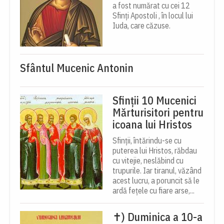
a fost numărat cu cei 12
Sfinți Apostoli , în locul lui
Iuda, care căzuse.
Sfântul Mucenic Antonin
Sfinții 10 Mucenici
Mărturisitori pentru
icoana lui Hristos
Sfinții, întărindu-se cu
puterea lui Hristos, răbdau
cu vitejie, neslăbind cu
trupurile. Iar tiranul, văzând
acest lucru, a poruncit să le
ardă fețele cu fiare arse,...
✝) Duminica a 10-a