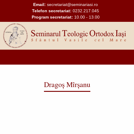
Mergi la conţinutul principal
Email:
secretariat@seminariasi.ro
Telefon secretariat:
0232.217.045
Program secretariat:
10.00 - 13.00
Main
navigation
Dragoș Mîrșanu