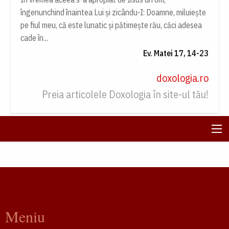
îngenunchind înaintea Lui și zicându-I: Doamne, miluiește
pe fiul meu, că este lunatic și pătimește rău, căci adesea
cade în...
Ev. Matei 17, 14-23
doxologia.ro
Preia articolele Doxologia în site-ul tău!
Meniu