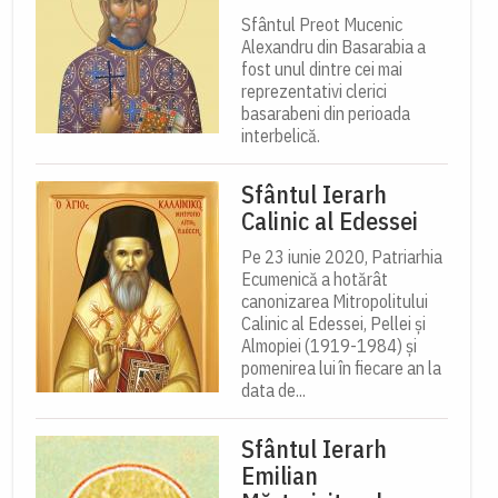
Sfântul Preot Mucenic
Alexandru din Basarabia a
fost unul dintre cei mai
reprezentativi clerici
basarabeni din perioada
interbelică.
Sfântul Ierarh
Calinic al Edessei
Pe 23 iunie 2020, Patriarhia
Ecumenică a hotărât
canonizarea Mitropolitului
Calinic al Edessei, Pellei și
Almopiei (1919-1984) și
pomenirea lui în fiecare an la
data de...
Sfântul Ierarh
Emilian