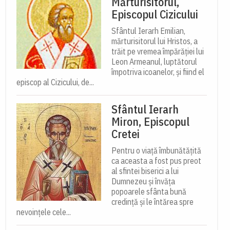
Mărturisitorul,
Episcopul Cizicului
Sfântul Ierarh Emilian,
mărturisitorul lui Hristos, a
trăit pe vremea împărăției lui
Leon Armeanul, luptătorul
împotriva icoanelor, și fiind el
episcop al Cizicului, de...
Sfântul Ierarh
Miron, Episcopul
Cretei
Pentru o viață îmbunătățită
ca aceasta a fost pus preot
al sfintei biserici a lui
Dumnezeu și învăța
popoarele sfânta bună
credință și le întărea spre
nevoințele cele...