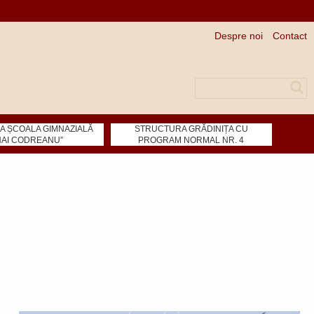
Despre noi
Contact
Căutare
 ȘCOALA GIMNAZIALĂ
STRUCTURA GRĂDINIȚA CU
HAI CODREANU”
PROGRAM NORMAL NR. 4