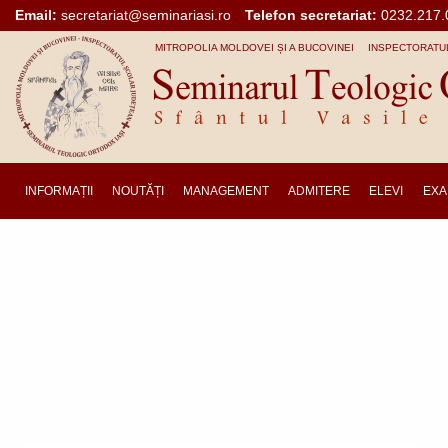
Mergi la conţinutul principal
Email:
secretariat@seminariasi.ro
Telefon secretariat:
0232.217.
MITROPOLIA MOLDOVEI ȘI A BUCOVINEI
INSPECTORATUL
INFORMAȚII
NOUTĂȚI
MANAGEMENT
ADMITERE
ELEVI
EXA
Main
navigation