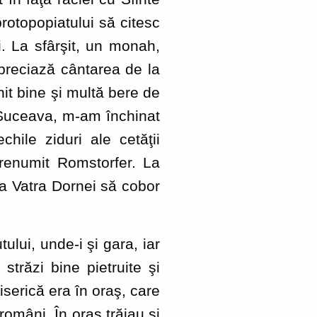
rotopopiatului să citesc
i. La sfârşit, un monah,
apreciază cântarea de la
nit bine şi multă bere de
l Suceava, m-am închinat
chile ziduri ale cetăţii
renumit Romstorfer. La
la Vatra Dornei să cobor
ui, unde-i şi gara, iar
străzi bine pietruite şi
serică era în oraş, care
români. În oraş trăiau şi