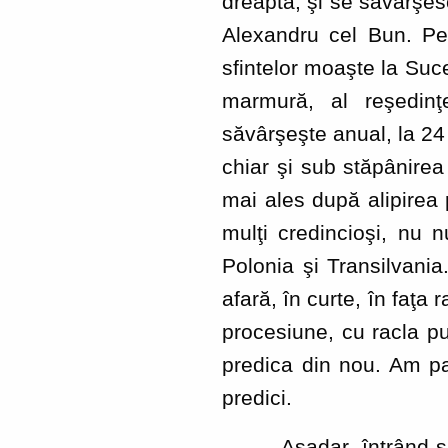
dreapta, şi se săvârşesc
Alexandru cel Bun. Pe 
sfintelor moaşte la Suce
marmură, al reşedinţe
săvârşeşte anual, la 24 
chiar şi sub stăpânirea
mai ales după alipirea
mulţi credincioşi, nu 
Polonia şi Transilvania
afară, în curte, în faţa 
procesiune, cu racla pur
predica din nou. Am par
predici.
Aşadar, întrând şi eu,