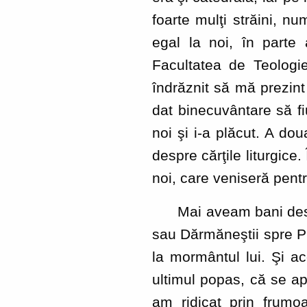
foarte mulţi străini, nu
egal la noi, în parte
Facultatea de Teologie
îndrăznit să mă prezint 
dat binecuvântare să fiu
noi şi i-a plăcut. A dou
despre cărţile liturgice
noi, care veniseră pentr
Mai aveam bani destui.
sau Dărmăneştii spre Pu
la mormântul lui. Şi aco
ultimul popas, că se ap
am ridicat prin frumoa