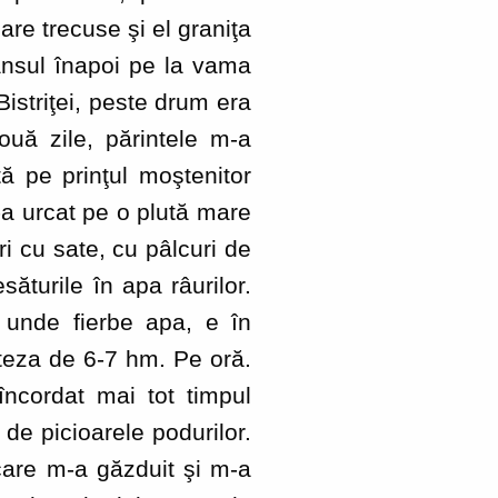
are trecuse şi el graniţa
ânsul înapoi pe la vama
istriţei, peste drum era
uă zile, părintele m-a
ă pe prinţul moştenitor
-a urcat pe o plută mare
ri cu sate, cu pâlcuri de
esăturile în apa râurilor.
 unde fierbe apa, e în
iteza de 6-7 hm. Pe oră.
încordat mai tot timpul
 de picioarele podurilor.
care m-a găzduit şi m-a