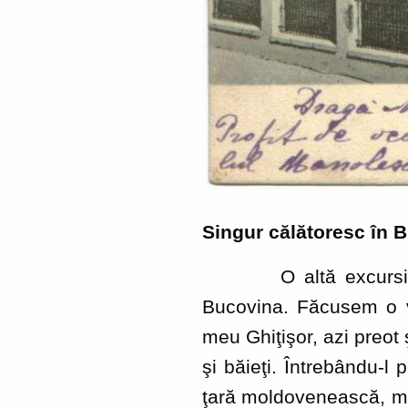
Singur călătoresc în B
O altă excursie, de u
Bucovina. Făcusem o viz
meu Ghiţişor, azi preot 
şi băieţi. Întrebându-l
ţară moldovenească, mi-