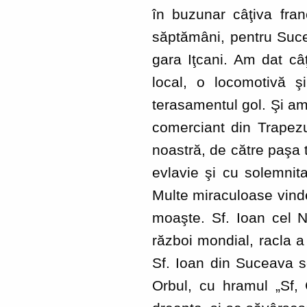
în buzunar câţiva franc
săptămâni, pentru Sucea
gara Iţcani. Am dat câ
local, o locomotivă 
terasamentul gol. Şi am
comerciant din Trapezu
noastră, de către paşa 
evlavie şi cu solemni
Multe miraculoase vindec
moaşte. Sf. Ioan cel N
război mondial, racla a
Sf. Ioan din Suceava se
Orbul, cu hramul „Sf,