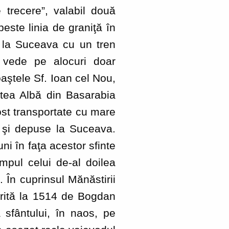
e trecere”, valabil două
este linia de graniţă în
ă la Suceava cu un tren
 vede pe alocuri doar
aştele Sf. Ioan cel Nou,
atea Albă din Basarabia
ost transportate cu mare
 şi depuse la Suceava.
ni în faţa acestor sfinte
mpul celui de-al doilea
 În cuprinsul Mănăstirii
torită la 1514 de Bogdan
sfântului, în naos, pe