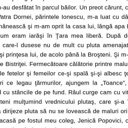
-au desfătat în parcul băilor. Un preot cărunt, c
Vatra Dornei, părintele Ionescu, m-a luat cu d
mânească şi m-am oprit la casa lui, lângă apa B
acum eram iarăşi în Ţara mea liberă. După do
ş, care-l dusese nu de mult cu pluta amenajat
i prinţesa lui, de acolo până la Broşteni. Şi m
 Bistriţei. Fermecătoare călătorie printre malu
le fetelor şi femeilor ce-şi spală şi-şi albesc ţ
 ce legau ţărmurilor, ajungem la „Toance”,
d cu stâncile de pe fund. Râul curge cam cu v
teni mulţumind vrednicului plutaş, care şi-a 
 dirijeze pluta să nu se lovească de maluri ori
 acasă pe fostul meu coleg, Jenică Popovici, 