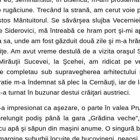
rugăciune. Trecând la strană, am cerut voie p
istos Mântuitorul. Se săvârşea slujba Vecernie
e Siderovici, mă întreabă ce hram port şi-mi 
a sa, unde am fost găzduit două zile şi m-a hră
diţe. Am avut vreme destulă de a vizita oraşu
 Mirăuţii Sucevei, la Şcehei, am ridicat pe ve
se completau sub supravegherea arhitectului 
ratie m-a îndemnat să plec la Cernăuţi, iar de 
-a turnat în buzunar destui crăiţari austrieci.
presionat ca aşezare, o parte în valea Prutul
relungit podiş până la gara „Grădina veche”, 
 cu apă şi săpun din maşini anume. O singură bi
 margine suburbii locuite de bucovineni, neaoşi 