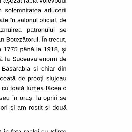
 a aşezat racla voievodul
n solemnitatea aducerii
te în salonul oficial, de
ăznuirea patronului se
n Botezătorul. În trecut,
in 1775 până la 1918, şi
ună la Suceava enorm de
 Basarabia şi chiar din
 ceată de preoţi slujeau
iul cu toată lumea făcea o
seu în oraş; la opriri se
ori şi am rostit şi două
n faţa raclei cu Sfinte