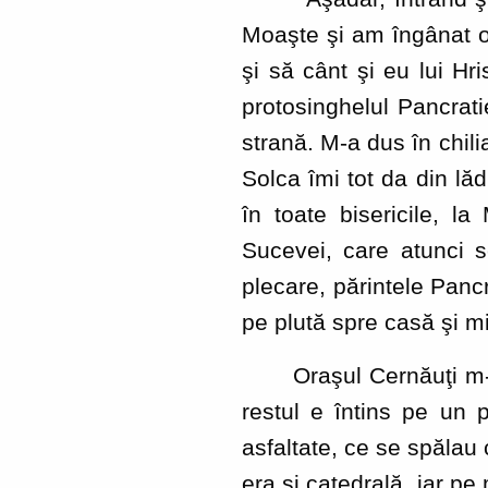
Moaşte şi am îngânat o 
şi să cânt şi eu lui Hr
protosinghelul Pancrati
strană. M-a dus în chili
Solca îmi tot da din lă
în toate bisericile, la
Sucevei, care atunci 
plecare, părintele Panc
pe plută spre casă şi mi
Oraşul Cernăuţi m-a im
restul e întins pe un p
asfaltate, ce se spălau
era şi catedrală, iar pe