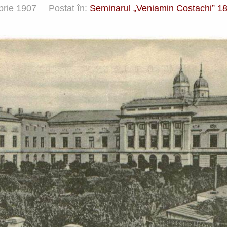
rie 1907
Postat în:
Seminarul „Veniamin Costachi” 1