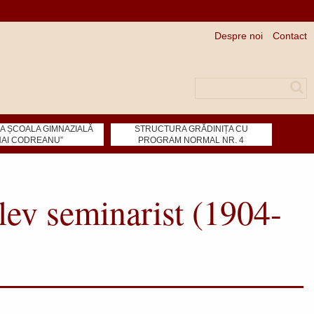
Despre noi
Contact
Căutare
 ȘCOALA GIMNAZIALĂ
STRUCTURA GRĂDINIȚA CU
HAI CODREANU”
PROGRAM NORMAL NR. 4
lev seminarist (1904-