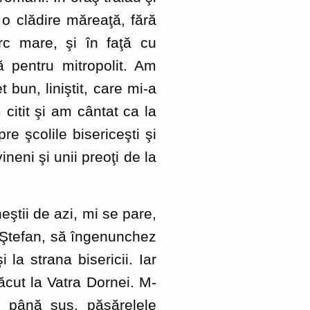
– o clădire măreaţă, fără
rc mare, şi în faţă cu
ă pentru mitropolit. Am
 bun, liniştit, care mi-a
 citit şi am cântat ca la
re şcolile bisericeşti şi
neni şi unii preoţi de la
tii de azi, mi se pare,
d Ştefan, să îngenunchez
 la strana bisericii. Iar
ăcut la Vatra Dornei. M-
ă, până sus, păsărelele