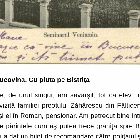
ucovina. Cu pluta pe Bistriţa
nul singur, am săvârşit, tot ca elev, îns
ită familiei preotului Zăhărescu din Fălticeni
şi el în Roman, pensionar. Am petrecut bine între 
 pe părintele cum aş putea trece graniţa spre
a dat un bilet de recomandare către poliţaiul ş