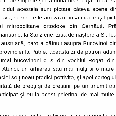
 toate slujbele şi o a doua bisericuţă, în care
zidul acesteia sunt pictate câteva scene di
ava, scene ce le-am văzut însă mai reuşit picta
i mitropolitane ortodoxe din Cernăuţi. Pr
ianuarie, la Sânziene, ziua de naştere a Sf. Ioa
 austriacă, care a dăinuit asupra Bucovinei d
 provinciei la Patrie, această zi de patron ad
numai bucovineni ci şi din Vechiul Regat, din
. Atunci, un arhiereu sau mai mulţi şi o mare
raclei se ţineau predici potrivite, şi apoi corteg
tată de preoţi şi de creştini, pe un anumit tra
ticipat şi eu la acest pelerinaj de mai multe 
 seminaristul, în biserică, m-am prosternat î