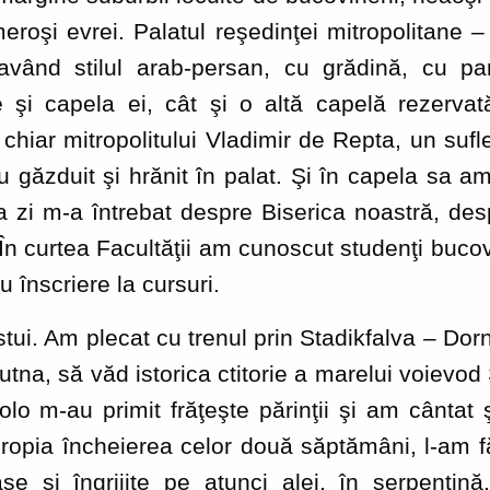
meroşi evrei. Palatul reşedinţei mitropolitane 
 având stilul arab-persan, cu grădină, cu pa
 şi capela ei, cât şi o altă capelă rezervat
chiar mitropolitului Vladimir de Repta, un suflet
 găzduit şi hrănit în palat. Şi în capela sa am
a zi m-a întrebat despre Biserica noastră, desp
. În curtea Facultăţii am cunoscut studenţi bucovi
u înscriere la cursuri.
 Am plecat cu trenul prin Stadikfalva – Dorneş
tna, să văd istorica ctitorie a marelui voievo
lo m-au primit frăţeşte părinţii şi am cântat şi
ropia încheierea celor două săptămâni, l-am f
se şi îngrijite pe atunci alei, în serpentin