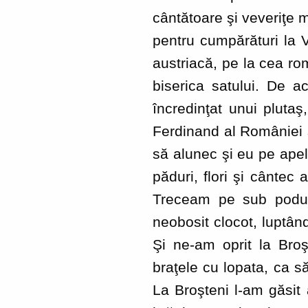
cântătoare şi veveriţe m
pentru cumpărături la 
austriacă, pe la cea ro
biserica satului. De 
încredinţat unui pluta
Ferdinand al României ş
să alunec şi eu pe apele
păduri, flori şi cântec a
Treceam pe sub poduri
neobosit clocot, luptân
Şi ne-am oprit la Broş
braţele cu lopata, ca să
La Broşteni l-am găsit