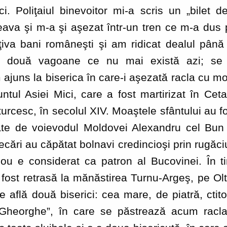
i. Poliţaiul binevoitor mi-a scris un „bilet d
va şi m-a şi aşezat într-un tren ce m-a dus p
ţiva bani româneşti şi am ridicat dealul pân
şi două vagoane ce nu mai există azi; se
 ajuns la biserica în care-i aşezată racla cu mo
ntul Asiei Mici, care a fost martirizat în Cet
turcesc, în secolul XIV. Moaştele sfântului au f
tate de voievodul Moldovei Alexandru cel Bun
ări au căpătat bolnavi credincioşi prin rugăciu
ou e considerat ca patron al Bucovinei. În ti
 fost retrasă la mănăstirea Turnu-Argeş, pe Olt.
 află două biserici: cea mare, de piatră, cti
 Gheorghe”, în care se păstrează acum racla 