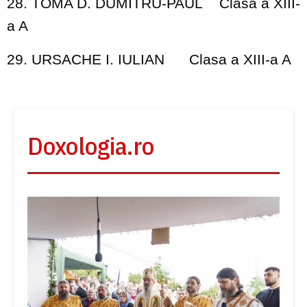
28. TOMA D. DUMITRU-PAUL
Clasa a XIII-
a A
29. URSACHE I. IULIAN
Clasa a XIII-a A
Doxologia.ro