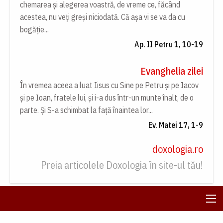
chemarea și alegerea voastră, de vreme ce, făcând
acestea, nu veți greși niciodată. Că așa vi se va da cu
bogăție...
Ap. II Petru 1, 10-19
Evanghelia zilei
În vremea aceea a luat Iisus cu Sine pe Petru și pe Iacov
și pe Ioan, fratele lui, și i-a dus într-un munte înalt, de o
parte. Și S-a schimbat la față înaintea lor...
Ev. Matei 17, 1-9
doxologia.ro
Preia articolele Doxologia în site-ul tău!