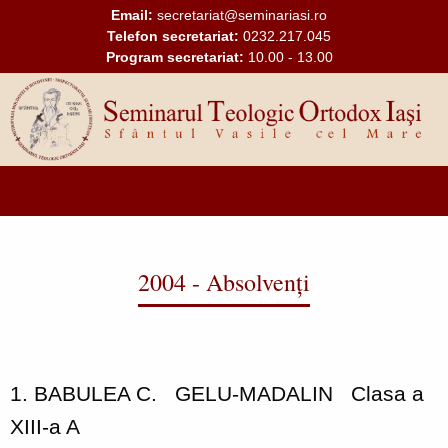
Mergi la conţinutul principal
Email:
secretariat@seminariasi.ro
Telefon secretariat:
0232.217.045
Program secretariat:
10.00 - 13.00
Main
navigation
2004 - Absolvenți
1. BABULEA C.
GELU-MADALIN
Clasa a
XIII-a A