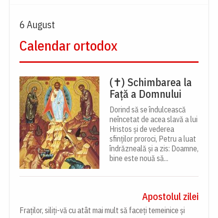
6 August
Calendar ortodox
(✝) Schimbarea la
Față a Domnului
Dorind să se îndulcească
neîncetat de acea slavă a lui
Hristos și de vederea
sfinților proroci, Petru a luat
îndrăzneală și a zis: Doamne,
bine este nouă să...
Apostolul zilei
Fraților, siliți-vă cu atât mai mult să faceți temeinice și